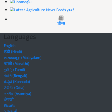
होम
ख़बरें
जॉब्स
Languages
English
हिंदी (Hindi)
മലയാളം (Malayalam)
मराठी (Marathi)
தமிழ் (Tamil)
বাঙালি (Bengali)
ಕನ್ನಡ (Kannada)
ଓଡିଆ (Odia)
অসমীয়া (Asomiya)
ਪੰਜਾਬੀ
తెలుగు
ગુજરાતી