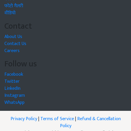
फोटो गैलरी
वीडियो
Contact
About Us
Contact Us
Careers
Follow us
Facebook
Twitter
LinkedIn
Instagram
WhatsApp
Privacy Policy
|
Terms of Service
|
Refund & Cancellation
Policy