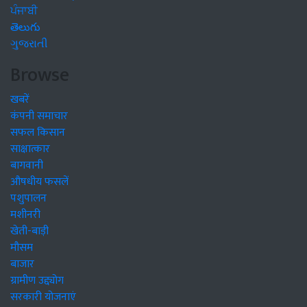
ਪੰਜਾਬੀ
తెలుగు
ગુજરાતી
Browse
खबरें
कंपनी समाचार
सफल किसान
साक्षात्कार
बागवानी
औषधीय फसलें
पशुपालन
मशीनरी
खेती-बाड़ी
मौसम
बाजार
ग्रामीण उद्द्योग
सरकारी योजनाएं