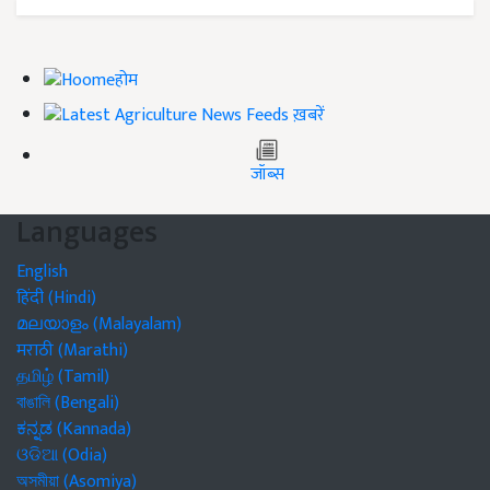
होम
ख़बरें
जॉब्स
Languages
English
हिंदी (Hindi)
മലയാളം (Malayalam)
मराठी (Marathi)
தமிழ் (Tamil)
বাঙালি (Bengali)
ಕನ್ನಡ (Kannada)
ଓଡିଆ (Odia)
অসমীয়া (Asomiya)