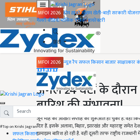
MFOI 2026
होम
ख़बरें
मौसम
खेती-बाड़ी
सरकारी योजना
गैलरी
वीडियो
मासिक पत्रिका
डायरेक्टरी
हिंदी
MFOI 2026
न्यूज़ रैप
सफल किसान
बाजार
साक्षात्कार
क
Home
मौसम
अगले 24 घंटों के दौरान 
बारिश की संभावना!
जून माह की आखरी सप्ताह की शुरूआत हो चुकी है. वहीं 
दिए हैं. इसके अलावा, बिहार, झारखंड और महाराष्ट्र समेत दे
#Top on Krishi Jagran
झमाझम बारिश हो रही है. वहीं दूसरी तरफ राष्ट्रीय राजधानी मे
सफल किसान