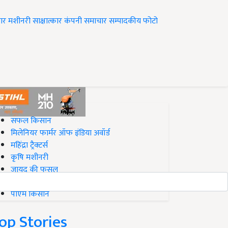
ार
मशीनरी
साक्षात्कार
कंपनी समाचार
सम्पादकीय
फोटो
op on Krishi Jagran
सफल किसान
मिलेनियर फार्मर ऑफ इंडिया अवॉर्ड
महिंद्रा ट्रैक्टर्स
कृषि मशीनरी
जायद की फसल
बिज़नेस आइडियाज
पीएम किसान
op Stories