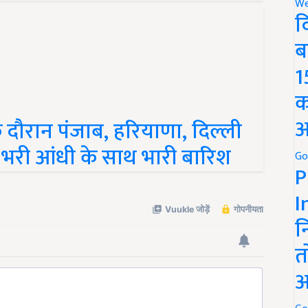
We
द
ब
1
क
े दौरान पंजाब, हरियाणा, दिल्ली
अ
ूल भरी आंधी के साथ भारी बारिश
Go
P
I
न
त
अ