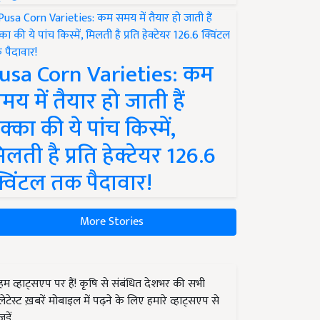
usa Corn Varieties: कम
मय में तैयार हो जाती हैं
क्का की ये पांच किस्में,
िलती है प्रति हेक्टेयर 126.6
्विंटल तक पैदावार!
More Stories
हम व्हाट्सएप पर हैं! कृषि से संबंधित देशभर की सभी
लेटेस्ट ख़बरें मोबाइल में पढ़ने के लिए हमारे व्हाट्सएप से
जुड़ें.