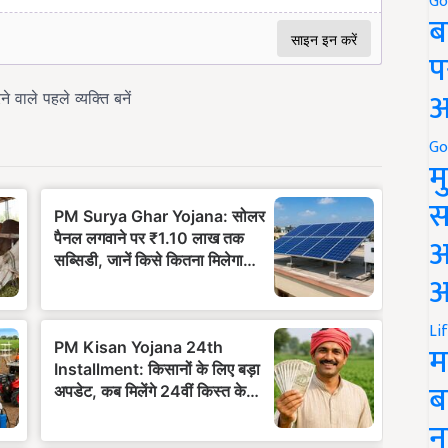
Go
ब
प
अ
Go
म
स
अ
आ
Li
म
ब
न