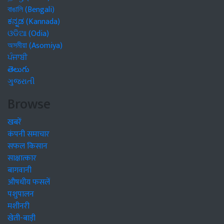
বাঙালি (Bengali)
ಕನ್ನಡ (Kannada)
ଓଡିଆ (Odia)
অসমীয়া (Asomiya)
ਪੰਜਾਬੀ
తెలుగు
ગુજરાતી
Browse
खबरें
कंपनी समाचार
सफल किसान
साक्षात्कार
बागवानी
औषधीय फसलें
पशुपालन
मशीनरी
खेती-बाड़ी