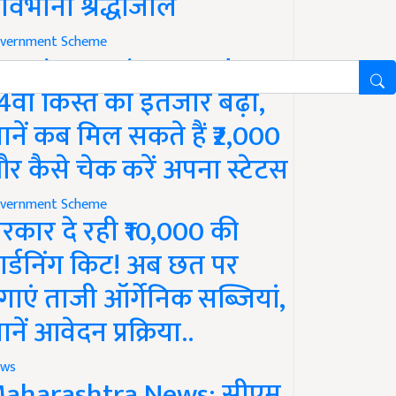
ावभीनी श्रद्धांजलि
vernment Scheme
M Kisan Yojana Update:
4वीं किस्त का इंतजार बढ़ा,
ानें कब मिल सकते हैं ₹2,000
र कैसे चेक करें अपना स्टेटस
vernment Scheme
रकार दे रही ₹10,000 की
ार्डनिंग किट! अब छत पर
गाएं ताजी ऑर्गेनिक सब्जियां,
ानें आवेदन प्रक्रिया..
ws
aharashtra News: सीएम