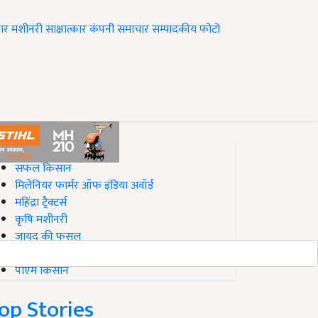
ार
मशीनरी
साक्षात्कार
कंपनी समाचार
सम्पादकीय
फोटो
op on Krishi Jagran
सफल किसान
मिलेनियर फार्मर ऑफ इंडिया अवॉर्ड
महिंद्रा ट्रैक्टर्स
कृषि मशीनरी
जायद की फसल
बिज़नेस आइडियाज
पीएम किसान
op Stories