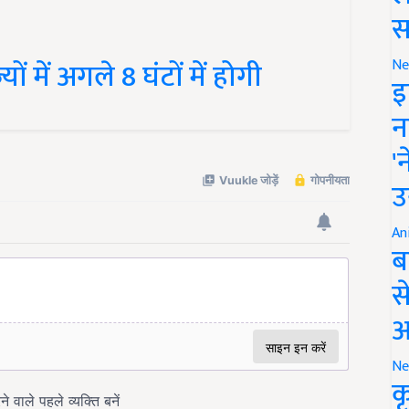
स
 में अगले 8 घंटों में होगी
Ne
इ
न
'
उ
An
ब
स
आ
Ne
क