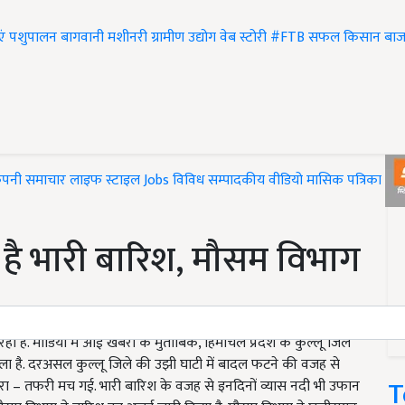
एं
पशुपालन
बागवानी
मशीनरी
ग्रामीण उद्योग
वेब स्टोरी
#FTB
सफल किसान
बाज
ंपनी समाचार
लाइफ स्टाइल
Jobs
विविध
सम्पादकीय
वीडियो
मासिक पत्रिका
#T
 है भारी बारिश, मौसम विभाग
है. मीडिया में आई खबरों के मुताबिक, हिमाचल प्रदेश के कुल्लू जिले
िला है. दरअसल कुल्लू जिले की उझी घाटी में बादल फटने की वजह से
T
फरा – तफरी मच गई. भारी बारिश के वजह से इनदिनों व्यास नदी भी उफान