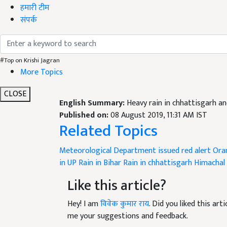
हमारी टीम
संपर्क
#Top on Krishi Jagran
More Topics
CLOSE
English Summary:
Heavy rain in chhattisgarh a
Published on:
08 August 2019, 11:31 AM IST
Related Topics
Meteorological Department issued red alert
Oran
in UP
Rain in Bihar
Rain in chhattisgarh
Himachal
Like this article?
Hey! I am
विवेक कुमार राय
. Did you liked this ar
me your suggestions and feedback.