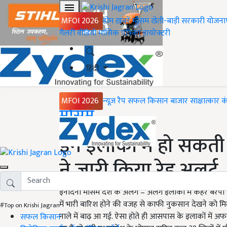
MFOI 2026
होम
ख़बरें
मौसम
खेती-बाड़ी
सरकारी योजना
गैलरी
वीडियो
मासिक पत्रिका
डायरेक्टरी
हिंदी
MFOI 2026
न्यूज़ रैप
सफल किसान
बाजार
साक्षात्कार
क
Home
मौसम
इन इलाकों में हो सकती
ने जारी किया रेड अलर्ट
इनदिनों मौसम देश के अलग – अलग इलाकों में कहर बरपा रहा 
में भारी बारिश होने की वजह से काफी नुकसान देखने को म
#Top on Krishi Jagran
नाले में बाढ़ आ गई. ऐसा होते ही आसपास के इलाकों में अ
सफल किसान