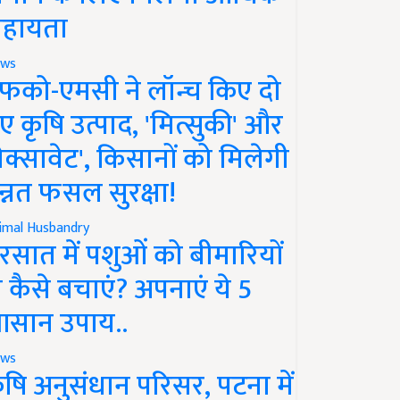
हायता
ws
फको-एमसी ने लॉन्च किए दो
ए कृषि उत्पाद, 'मित्सुकी' और
नेक्सावेट', किसानों को मिलेगी
न्नत फसल सुरक्षा!
imal Husbandry
रसात में पशुओं को बीमारियों
े कैसे बचाएं? अपनाएं ये 5
सान उपाय..
ws
ृषि अनुसंधान परिसर, पटना में