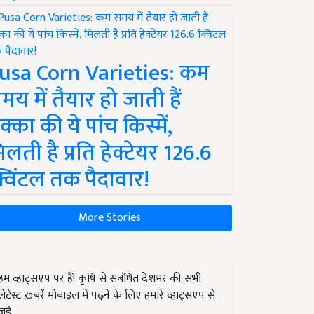
usa Corn Varieties: कम
मय में तैयार हो जाती हैं
क्का की ये पांच किस्में,
िलती है प्रति हेक्टेयर 126.6
्विंटल तक पैदावार!
More Stories
हम व्हाट्सएप पर हैं! कृषि से संबंधित देशभर की सभी
लेटेस्ट ख़बरें मोबाइल में पढ़ने के लिए हमारे व्हाट्सएप से
जुड़ें.