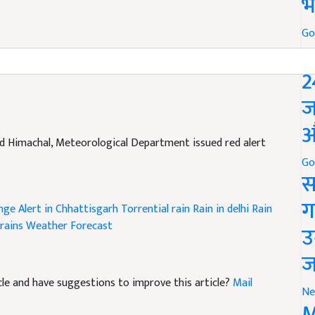
भ
Go
P
2
ज
औ
nd Himachal, Meteorological Department issued red alert
Go
स
ग
ge Alert in Chhattisgarh
Torrential rain
Rain in delhi
Rain
 rains Weather Forecast
उ
ज
ticle and have suggestions to improve this article?
Mail
Ne
M