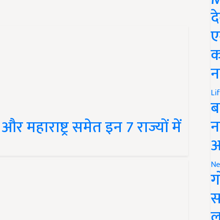
द
ए
क
न
Li
ब
न
 और महाराष्ट्र समेत इन 7 राज्यों में
आ
Ne
ग
स
ल