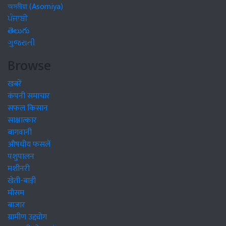
অসমীয়া (Asomiya)
ਪੰਜਾਬੀ
తెలుగు
ગુજરાતી
Browse
खबरें
कंपनी समाचार
सफल किसान
साक्षात्कार
बागवानी
औषधीय फसलें
पशुपालन
मशीनरी
खेती-बाड़ी
मौसम
बाजार
ग्रामीण उद्द्योग