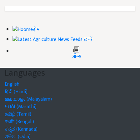
होम
ख़बरें
जॉब्स
Languages
English
हिंदी (Hindi)
മലയാളം (Malayalam)
मराठी (Marathi)
தமிழ் (Tamil)
বাঙালি (Bengali)
ಕನ್ನಡ (Kannada)
ଓଡିଆ (Odia)