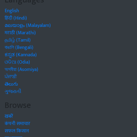
English
हिंदी (Hindi)
മലയാളം (Malayalam)
मराठी (Marathi)
தமிழ் (Tamil)
বাঙালি (Bengali)
ಕನ್ನಡ (Kannada)
ଓଡିଆ (Odia)
অসমীয়া (Asomiya)
ਪੰਜਾਬੀ
తెలుగు
ગુજરાતી
Browse
खबरें
कंपनी समाचार
सफल किसान