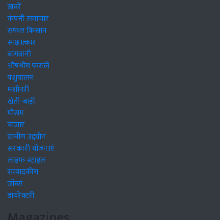
खबरें
कंपनी समाचार
सफल किसान
साक्षात्कार
बागवानी
औषधीय फसलें
पशुपालन
मशीनरी
खेती-बाड़ी
मौसम
बाजार
ग्रामीण उद्द्योग
सरकारी योजनाएं
लाइफ स्टाइल
सम्पादकीय
जॉब्स
डायरेक्टरी
Magazines