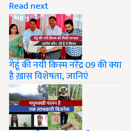
Read next
गेहूं की नयी किस्म नरेंद्र 09 की क्या
है ख़ास विशेषता, जानिएं