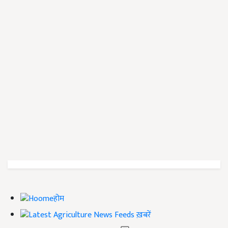
होम
ख़बरें