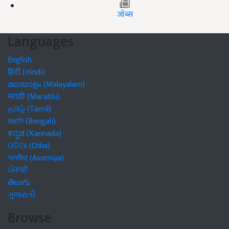
जॉब्स
Languages
English
हिंदी (Hindi)
മലയാളം (Malayalam)
मराठी (Marathi)
தமிழ் (Tamil)
বাঙালি (Bengali)
ಕನ್ನಡ (Kannada)
ଓଡିଆ (Odia)
অসমীয়া (Asomiya)
ਪੰਜਾਬੀ
తెలుగు
ગુજરાતી
Browse