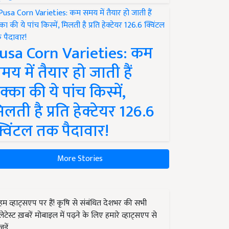
usa Corn Varieties: कम
मय में तैयार हो जाती हैं
क्का की ये पांच किस्में,
िलती है प्रति हेक्टेयर 126.6
्विंटल तक पैदावार!
More Stories
हम व्हाट्सएप पर हैं! कृषि से संबंधित देशभर की सभी
लेटेस्ट ख़बरें मोबाइल में पढ़ने के लिए हमारे व्हाट्सएप से
जुड़ें.