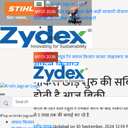
MFOI 2026
होम
ख़बरें
मौसम
खेती-बाड़ी
सरकारी योजना
गैलरी
वीडियो
मासिक पत्रिका
डायरेक्टरी
हिंदी
MFOI 2026
न्यूज़ रैप
सफल किसान
बाजार
साक्षात्कार
क
Home
सफल किसान
नौकरी छोड़ शुरु की स
होती है आज बिक्री
केरल के रहने वाले राहुल ने एमबीए करने के बाद नौकरी छो
से 5 लाख तक की कमाई कर रहे हैं.
#Top on Krishi Jagran
सफल किसान
रवींद्र यादव
Updated on 30 September, 2024 12:59