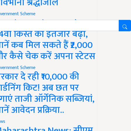
ावभीनी श्रद्धांजलि
vernment Scheme
M Kisan Yojana Update:
4वीं किस्त का इंतजार बढ़ा,
ानें कब मिल सकते हैं ₹2,000
र कैसे चेक करें अपना स्टेटस
vernment Scheme
रकार दे रही ₹10,000 की
ार्डनिंग किट! अब छत पर
गाएं ताजी ऑर्गेनिक सब्जियां,
ानें आवेदन प्रक्रिया..
ws
aharashtra News: सीएम