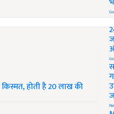
भ
Go
 and have suggestions to improve this article?
Mail
me
P
2
ज
औ
Go
स
ग
िस्मत, होती है 20 लाख की
उ
ज
Ne
M