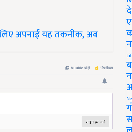
द
ए
के लिए अपनाई यह तकनीक, अब
क
न
Li
ब
न
आ
Ne
ग
स
ल