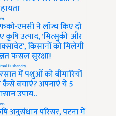
हायता
ws
फको-एमसी ने लॉन्च किए दो
ए कृषि उत्पाद, 'मित्सुकी' और
नेक्सावेट', किसानों को मिलेगी
न्नत फसल सुरक्षा!
imal Husbandry
रसात में पशुओं को बीमारियों
े कैसे बचाएं? अपनाएं ये 5
सान उपाय..
ws
ृषि अनुसंधान परिसर, पटना में