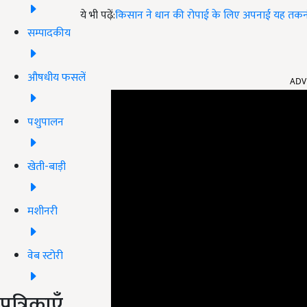
ये भी पढ़ें:
किसान ने धान की रोपाई के लिए अपनाई यह तकनी
सम्पादकीय
ADV
औषधीय फसलें
पशुपालन
खेती-बाड़ी
मशीनरी
वेब स्टोरी
पत्रिकाएँ