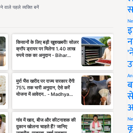
स
Ne
इ
न
'
उ
An
ब
स
आ
Ne
क