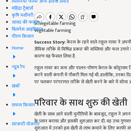
मिलेनियर फार्मर ऑफ इंडिया अवॉर्ड
महिंद्रा ट्रैक्टर्स
कृषि मशीनरी
जायद की फसल
बिज़नेस आइडियाज
Vegetable farming
पीएम किसान
Success Story:
केरल के रहने वाले राहुल नायर ने अपनी न
Home
जैविक तरीके से विभिन्न प्रकार की सब्जियां और फल उगाने 
कारण यह फैसल लिया है.
न्यूज़ रैप
राहुल नायर का जन्म और पालन-पोषण केरल के कोट्टायम जिले मे
करने वाली कंपनी में नौकरी मिल गई थी. हालाँकि, उनका दिल 
पर चलकर परंपरागत तरीके से खेती करने के बारे में सोच
खबरें
परिवार के साथ शुरु की खेती
सफल किसान
खेती के साथ आने वाली चुनौतियों के बावजूद, राहुल ने अप
के प्लान बनाया और इसकी शुरुआत कर दी. वह उच्च गुणवत्त
सरकारी योजनाएं
शुरुआत में उनको इस खेती से लाभ कमाने के लिए काफी संघर