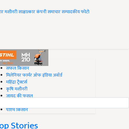
ार
मशीनरी
साक्षात्कार
कंपनी समाचार
सम्पादकीय
फोटो
op on Krishi Jagran
सफल किसान
मिलेनियर फार्मर ऑफ इंडिया अवॉर्ड
महिंद्रा ट्रैक्टर्स
कृषि मशीनरी
जायद की फसल
बिज़नेस आइडियाज
पीएम किसान
op Stories