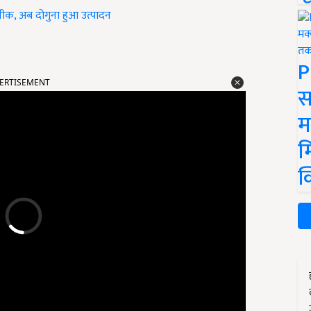
क, अब दोगुना हुआ उत्पादन
P
ERTISEMENT
स
म
म
क