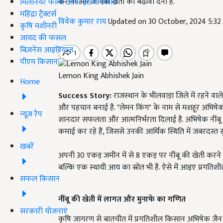
कराना और जैविक खेती को बढ़ावा देना है.
मिलेनियर फार्मर ऑफ इंडिया अवॉर्ड
महिंद्रा ट्रैक्टर्स
विवेक कुमार राय
Updated on 30 October, 2024 5:3
कृषि मशीनरी
जायद की फसल
बिज़नेस आइडियाज
पीएम किसान
Lemon King Abhishek Jain
Home
Success Story:
राजस्थान के भीलवाड़ा जिले में रहने व
और पहचान बनाई है. "लेमन किंग" के नाम से मशहूर अभिषेक न
न्यूज़ रैप
शानदार सफलता और आत्मनिर्भरता दिलाई है. अभिषेक नींब
कमाई कर रहे हैं, जिससे उनकी आर्थिक स्थिति में जबरदस्त स
खबरें
अपनी 30 एकड़ जमीन में से 8 एकड़ पर नींबू की खेती क
बल्कि एक स्थायी आय का स्रोत भी है. ऐसे में आइए प्रगत
सफल किसान
नींबू की खेती में लागत और मुनाफे का गणित
सरकारी योजनाएं
कृषि जागरण से बातचीत में प्रगतिशील किसान अभिषेक जैन न