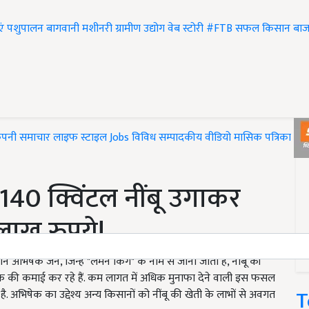
एं
पशुपालन
बागवानी
मशीनरी
ग्रामीण उद्योग
वेब स्टोरी
#FTB
सफल किसान
बाज
ंपनी समाचार
लाइफ स्टाइल
Jobs
विविध
सम्पादकीय
वीडियो
मासिक पत्रिका
#T
 140 क्विंटल नींबू उगाकर
 लाख रुपये!
अभिषेक जैन, जिन्हें "लेमन किंग" के नाम से जाना जाता है, नींबू की
 की कमाई कर रहे हैं. कम लागत में अधिक मुनाफा देने वाली इस फसल
T
. अभिषेक का उद्देश्य अन्य किसानों को नींबू की खेती के लाभों से अवगत