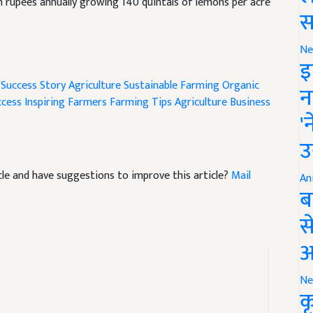
स
Ne
इ
Success Story
Agriculture
Sustainable Farming
Organic
ccess
Inspiring Farmers
Farming Tips
Agriculture Business
न
'
उ
ticle and have suggestions to improve this article?
Mail
An
ब
स
आ
Ne
क