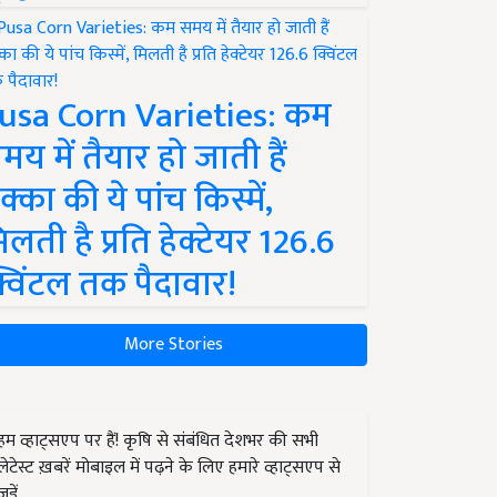
usa Corn Varieties: कम
मय में तैयार हो जाती हैं
क्का की ये पांच किस्में,
िलती है प्रति हेक्टेयर 126.6
्विंटल तक पैदावार!
More Stories
हम व्हाट्सएप पर हैं! कृषि से संबंधित देशभर की सभी
लेटेस्ट ख़बरें मोबाइल में पढ़ने के लिए हमारे व्हाट्सएप से
जुड़ें.