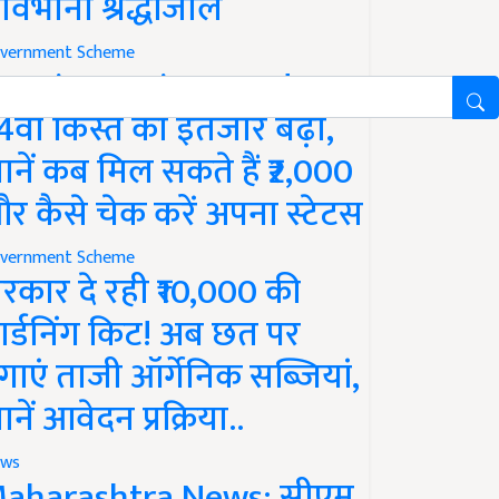
ावभीनी श्रद्धांजलि
vernment Scheme
M Kisan Yojana Update:
4वीं किस्त का इंतजार बढ़ा,
ानें कब मिल सकते हैं ₹2,000
र कैसे चेक करें अपना स्टेटस
vernment Scheme
रकार दे रही ₹10,000 की
ार्डनिंग किट! अब छत पर
गाएं ताजी ऑर्गेनिक सब्जियां,
ानें आवेदन प्रक्रिया..
ws
aharashtra News: सीएम