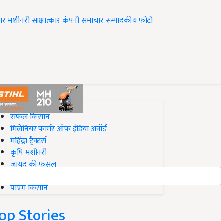
ार
मशीनरी
साक्षात्कार
कंपनी समाचार
सम्पादकीय
फोटो
op on Krishi Jagran
सफल किसान
मिलेनियर फार्मर ऑफ इंडिया अवॉर्ड
महिंद्रा ट्रैक्टर्स
कृषि मशीनरी
जायद की फसल
बिज़नेस आइडियाज
पीएम किसान
op Stories