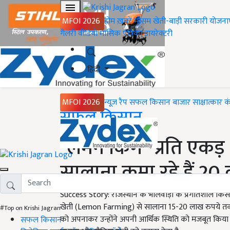
MFOI 2026
होम
ख़बरें
मौसम
खेती-बाड़ी
सरकारी योजना
गैलरी
वीडियो
मासिक पत्रिका
डायरेक्टरी
हिंदी
MFOI 2026
न्यूज़ रैप
सफल किसान
बाजार
साक्षात्कार
क
Home
सफल किसान
"लेमन किंग" प्रति एकड़
सालाना कमा रहे हैं 20
Success Story: राजस्थान के भीलवाड़ा के प्रगतिशील किसान 
खेती (Lemon Farming) से सालाना 15-20 लाख रुपये तक
#Top on Krishi Jagran
को अपनाकर उन्होंने अपनी आर्थिक स्थिति को मजबूत किया है
सफल किसान