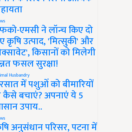
हायता
ws
फको-एमसी ने लॉन्च किए दो
ए कृषि उत्पाद, 'मित्सुकी' और
नेक्सावेट', किसानों को मिलेगी
न्नत फसल सुरक्षा!
imal Husbandry
रसात में पशुओं को बीमारियों
े कैसे बचाएं? अपनाएं ये 5
सान उपाय..
ws
ृषि अनुसंधान परिसर, पटना में