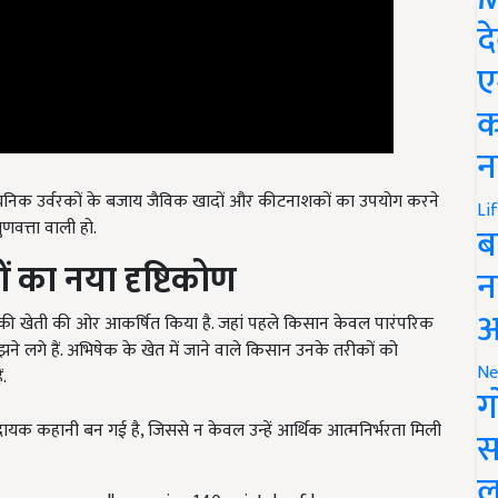
द
ए
क
न
रासायनिक उर्वरकों के बजाय जैविक खादों और कीटनाशकों का उपयोग करने
णवत्ता वाली हो.
Li
ब
ं का नया दृष्टिकोण
न
ी खेती की ओर आकर्षित किया है. जहां पहले किसान केवल पारंपरिक
आ
े लगे हैं. अभिषेक के खेत में जाने वाले किसान उनके तरीकों को
ं.
Ne
ग
दायक कहानी बन गई है, जिससे न केवल उन्हें आर्थिक आत्मनिर्भरता मिली
स
h rupees annually growing 140 quintals of lemons per acre
ल