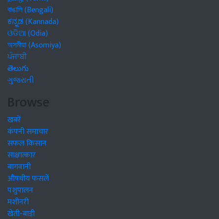
বাঙালি (Bengali)
ಕನ್ನಡ (Kannada)
ଓଡିଆ (Odia)
অসমীয়া (Asomiya)
ਪੰਜਾਬੀ
తెలుగు
ગુજરાતી
Browse
खबरें
कंपनी समाचार
सफल किसान
साक्षात्कार
बागवानी
औषधीय फसलें
पशुपालन
मशीनरी
खेती-बाड़ी