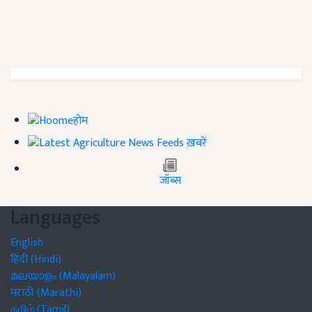
होम
ख़बरें
जॉब्स
Languages
English
हिंदी (Hindi)
മലയാളം (Malayalam)
मराठी (Marathi)
தமிழ் (Tamil)