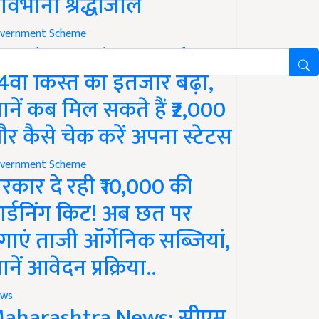
ावभीनी श्रद्धांजलि
vernment Scheme
M Kisan Yojana Update:
4वीं किस्त का इंतजार बढ़ा,
ानें कब मिल सकते हैं ₹2,000
र कैसे चेक करें अपना स्टेटस
vernment Scheme
रकार दे रही ₹10,000 की
ार्डनिंग किट! अब छत पर
गाएं ताजी ऑर्गेनिक सब्जियां,
ानें आवेदन प्रक्रिया..
ws
aharashtra News: सीएम