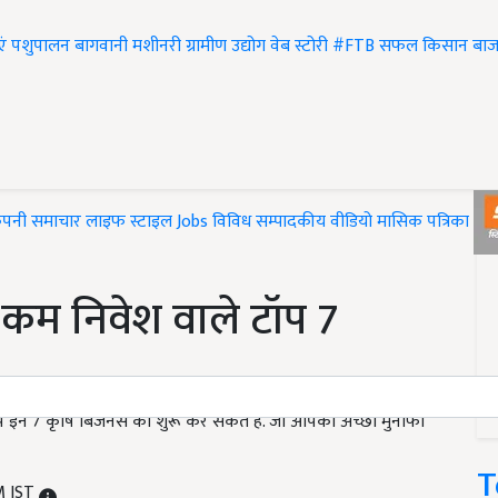
एं
पशुपालन
बागवानी
मशीनरी
ग्रामीण उद्योग
वेब स्टोरी
#FTB
सफल किसान
बाज
ंपनी समाचार
लाइफ स्टाइल
Jobs
विविध
सम्पादकीय
वीडियो
मासिक पत्रिका
#T
कम निवेश वाले टॉप 7
 इन 7 कृषि बिजनेस को शुरू कर सकते हैं. जो आपको अच्छा मुनाफा
T
M IST