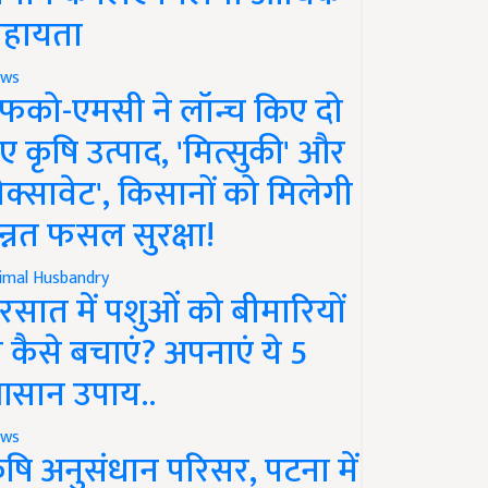
हायता
ws
फको-एमसी ने लॉन्च किए दो
ए कृषि उत्पाद, 'मित्सुकी' और
नेक्सावेट', किसानों को मिलेगी
न्नत फसल सुरक्षा!
imal Husbandry
रसात में पशुओं को बीमारियों
े कैसे बचाएं? अपनाएं ये 5
सान उपाय..
ws
ृषि अनुसंधान परिसर, पटना में