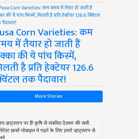
usa Corn Varieties: कम
मय में तैयार हो जाती हैं
क्का की ये पांच किस्में,
िलती है प्रति हेक्टेयर 126.6
्विंटल तक पैदावार!
More Stories
हम व्हाट्सएप पर हैं! कृषि से संबंधित देशभर की सभी
लेटेस्ट ख़बरें मोबाइल में पढ़ने के लिए हमारे व्हाट्सएप से
जुड़ें.