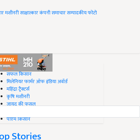
ार
मशीनरी
साक्षात्कार
कंपनी समाचार
सम्पादकीय
फोटो
op on Krishi Jagran
सफल किसान
मिलेनियर फार्मर ऑफ इंडिया अवॉर्ड
महिंद्रा ट्रैक्टर्स
कृषि मशीनरी
जायद की फसल
बिज़नेस आइडियाज
पीएम किसान
op Stories