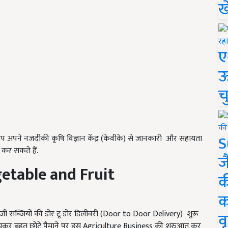
ख
ए
ऊ
च
S
 अपने नजदीकी कृषि विज्ञान केंद्र (केवीके) से जानकारी और सहायता
 कर सकते हैं.
ज
etable and Fruit
क
क
ाजी सब्जियों की डोर टू डोर डिलीवरी (Door to Door Delivery) शुरू
वृ
ेचकर बहुत छोटे पैमाने पर इस Agriculture Business की शुरुआत कर