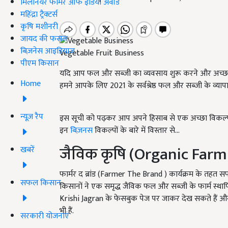
मिलेनियर फार्मर ऑफ इंडिया अवॉर्ड
महिंद्रा ट्रैक्टर्स
कृषि मशीनरी
जायद की फसल
बिज़नेस आइडियाज
Vegetable Fruit Business
पीएम किसान
यदि आप फल और सब्जी का व्यवसाय शुरू करने और अच्छा पैसा
Home
हमने आपके लिए 2021 के सर्वश्रेष्ठ फल और सब्जी के व्याप
न्यूज़ रैप
इस सूची को पढ़कर आप अपने हिसाब से एक अच्छा विकल्प च
इन
बिज़नस
विकल्पों के बारे में विस्तार से...
जैविक कृषि (Organic Farm
खबरें
फार्मर द ब्रांड (Farmer The Brand ) कार्यक्रम के तहत स
सफल किसान
किसानों ने एक समृद्ध जैविक फल और सब्जी के फार्म स्था
Krishi Jagran के फेसबुक पेज पर जाकर देख सकते हैं और क
भी हैं.
सरकारी योजनाएं