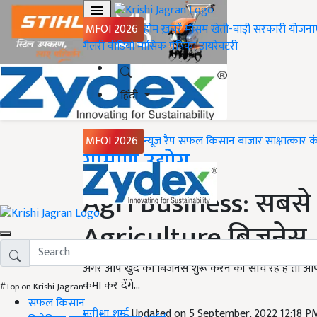
MFOI 2026
होम
ख़बरें
मौसम
खेती-बाड़ी
सरकारी योजना
गैलरी
वीडियो
मासिक पत्रिका
डायरेक्टरी
हिंदी
MFOI 2026
न्यूज़ रैप
सफल किसान
बाजार
साक्षात्कार
क
Home
ग्रामीण उद्योग
Agri Business: सबसे 
Agriculture बिजनेस
अगर आप खुद का बिजनेस शुरू करने की सोच रहे हैं तो आप
कमा कर देंगे...
#Top on Krishi Jagran
सफल किसान
मनीशा शर्मा
Updated on 5 September, 2022 12:18 P