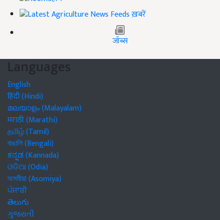
ख़बरें
जॉब्स
Languages
English
हिंदी (Hindi)
മലയാളം (Malayalam)
मराठी (Marathi)
தமிழ் (Tamil)
বাঙালি (Bengali)
ಕನ್ನಡ (Kannada)
ଓଡିଆ (Odia)
অসমীয়া (Asomiya)
ਪੰਜਾਬੀ
తెలుగు
ગુજરાતી