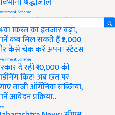
ावभीनी श्रद्धांजलि
vernment Scheme
M Kisan Yojana Update:
4वीं किस्त का इंतजार बढ़ा,
ानें कब मिल सकते हैं ₹2,000
र कैसे चेक करें अपना स्टेटस
vernment Scheme
रकार दे रही ₹10,000 की
ार्डनिंग किट! अब छत पर
गाएं ताजी ऑर्गेनिक सब्जियां,
ानें आवेदन प्रक्रिया..
ws
aharashtra News: सीएम