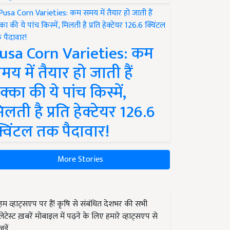
usa Corn Varieties: कम
मय में तैयार हो जाती हैं
क्का की ये पांच किस्में,
िलती है प्रति हेक्टेयर 126.6
्विंटल तक पैदावार!
More Stories
हम व्हाट्सएप पर हैं! कृषि से संबंधित देशभर की सभी
लेटेस्ट ख़बरें मोबाइल में पढ़ने के लिए हमारे व्हाट्सएप से
जुड़ें.