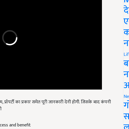
द
ए
क
न
Li
ब
न
आ
प्रॉपर्टी का प्रकार समेत पूरी जानकारी देनी होगी. जिसके बाद कंपनी
Ne
ग
ी
स
cess and benefit
ल