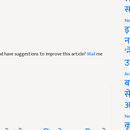
स
Ne
इ
न
 and have suggestions to improve this article?
Mail
me
'
उ
An
ब
स
आ
Ne
क
हर के लोग इन बिजनेस आइडिया के