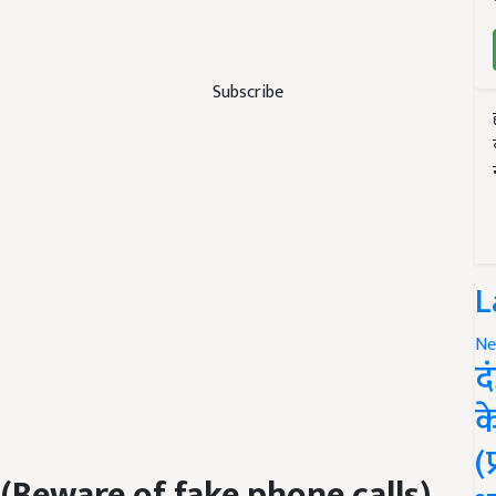
Subscribe
L
Ne
द
क
(
(
Beware of fake phone calls
)