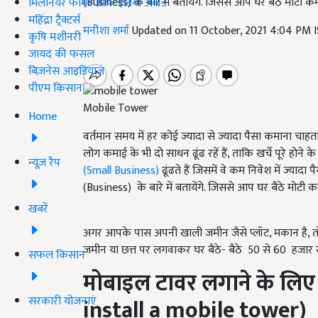
(Business) के बारे में बतायेंगे. जिससे आप घर बैठे मोटी कमा
मिलेनियर फार्मर ऑफ इंडिया अवॉर्ड
महिंद्रा ट्रैक्टर्स
मनीशा शर्मा
Updated on 11 October, 2021 4:04 PM 
कृषि मशीनरी
जायद की फसल
बिज़नेस आइडियाज
पीएम किसान
Mobile Tower
Home
वर्तमान समय में हर कोई ज्यादा से ज्यादा पैसा कमाना चाहता 
लोग कमाई के भी दो साधन ढूंढ रहें हैं, ताकि खर्चे पूरे ह
न्यूज़ रैप
(Small Business)
ढूंढते हैं जिसमें वे कम निवेश में ज्
(Business) के बारे में बतायेंगे. जिससे आप घर बैठे मोटी कमा
खबरें
अगर आपके पास अपनी खाली जमीन जैसे प्लॉट, मकान है,
जमीन या छत्त पर लगवाकर घर बैठे- बैठे 50 से 60 हजार 
सफल किसान
मोबाइल टावर लगाने के लिए 
सरकारी योजनाएं
install a mobile tower
)