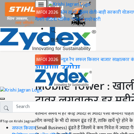
MFOI 2026
होम
ख़बरें
मौसम
खेती-बाड़ी
सरकारी योजना
गैलरी
वीडियो
मासिक पत्रिका
डायरेक्टरी
हिंदी
MFOI 2026
न्यूज़ रैप
सफल किसान
बाजार
साक्षात्कार
क
Home
ग्रामीण उद्योग
Mobile Tower : खाली
टावर लगवाकर हर महीने
वर्तमान समय में हर कोई ज्यादा से ज्यादा पैसा कमाना चाहता 
लोग कमाई के भी दो साधन ढूंढ रहें हैं, ताकि खर्चे पूरे ह
#Top on Krishi Jagran
(Small Business) ढूंढते हैं जिसमें वे कम निवेश में ज्य
सफल किसान