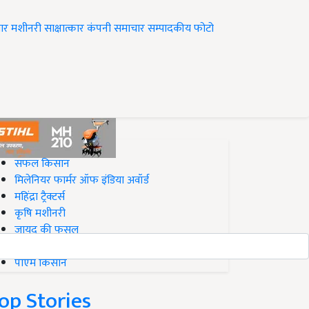
ार
मशीनरी
साक्षात्कार
कंपनी समाचार
सम्पादकीय
फोटो
op on Krishi Jagran
सफल किसान
मिलेनियर फार्मर ऑफ इंडिया अवॉर्ड
महिंद्रा ट्रैक्टर्स
कृषि मशीनरी
जायद की फसल
बिज़नेस आइडियाज
पीएम किसान
op Stories