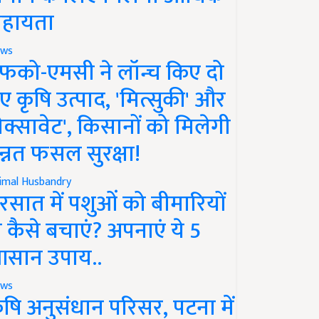
हायता
ws
फको-एमसी ने लॉन्च किए दो
ए कृषि उत्पाद, 'मित्सुकी' और
नेक्सावेट', किसानों को मिलेगी
न्नत फसल सुरक्षा!
imal Husbandry
रसात में पशुओं को बीमारियों
े कैसे बचाएं? अपनाएं ये 5
सान उपाय..
ws
ृषि अनुसंधान परिसर, पटना में