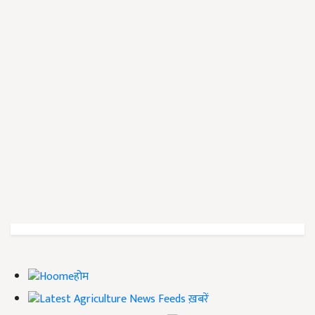
होम
ख़बरें