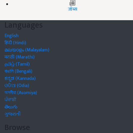
जॉब्स
Languages
English
हिंदी (Hindi)
മലയാളം (Malayalam)
मराठी (Marathi)
தமிழ் (Tamil)
বাঙালি (Bengali)
ಕನ್ನಡ (Kannada)
ଓଡିଆ (Odia)
অসমীয়া (Asomiya)
ਪੰਜਾਬੀ
తెలుగు
ગુજરાતી
Browse