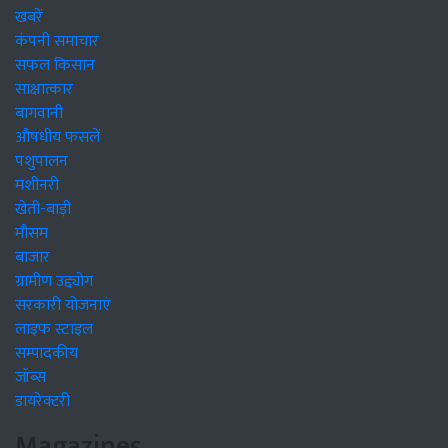
खबरें
कंपनी समाचार
सफल किसान
साक्षात्कार
बागवानी
औषधीय फसलें
पशुपालन
मशीनरी
खेती-बाड़ी
मौसम
बाजार
ग्रामीण उद्द्योग
सरकारी योजनाएं
लाइफ स्टाइल
सम्पादकीय
जॉब्स
डायरेक्टरी
Magazines