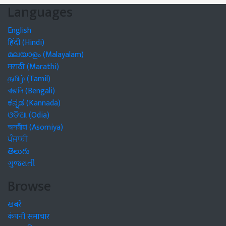
Languages
English
हिंदी (Hindi)
മലയാളം (Malayalam)
मराठी (Marathi)
தமிழ் (Tamil)
বাঙালি (Bengali)
ಕನ್ನಡ (Kannada)
ଓଡିଆ (Odia)
অসমীয়া (Asomiya)
ਪੰਜਾਬੀ
తెలుగు
ગુજરાતી
Browse
खबरें
कंपनी समाचार