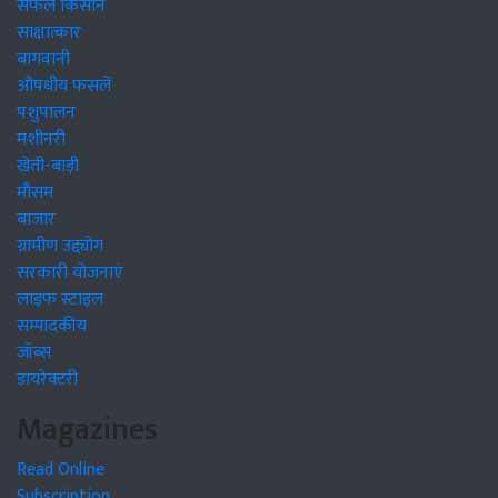
सफल किसान
साक्षात्कार
बागवानी
औषधीय फसलें
पशुपालन
मशीनरी
खेती-बाड़ी
मौसम
बाजार
ग्रामीण उद्द्योग
सरकारी योजनाएं
लाइफ स्टाइल
सम्पादकीय
जॉब्स
डायरेक्टरी
Magazines
Read Online
Subscription