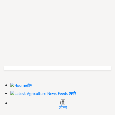
होम
ख़बरें
जॉब्स