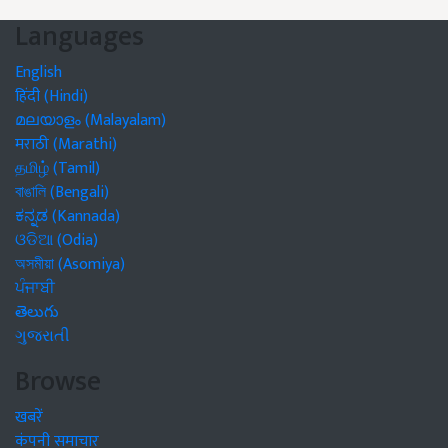
Languages
English
हिंदी (Hindi)
മലയാളം (Malayalam)
मराठी (Marathi)
தமிழ் (Tamil)
বাঙালি (Bengali)
ಕನ್ನಡ (Kannada)
ଓଡିଆ (Odia)
অসমীয়া (Asomiya)
ਪੰਜਾਬੀ
తెలుగు
ગુજરાતી
Browse
खबरें
कंपनी समाचार