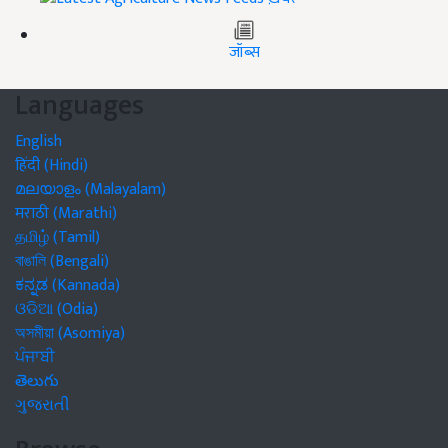
जॉब्स
Languages
English
हिंदी (Hindi)
മലയാളം (Malayalam)
मराठी (Marathi)
தமிழ் (Tamil)
বাঙালি (Bengali)
ಕನ್ನಡ (Kannada)
ଓଡିଆ (Odia)
অসমীয়া (Asomiya)
ਪੰਜਾਬੀ
తెలుగు
ગુજરાતી