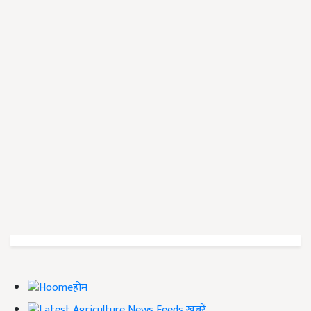
होम
ख़बरें