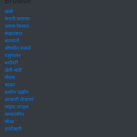
Browse
खबरें
कंपनी समाचार
सफल किसान
साक्षात्कार
बागवानी
औषधीय फसलें
पशुपालन
मशीनरी
खेती-बाड़ी
मौसम
बाजार
ग्रामीण उद्द्योग
सरकारी योजनाएं
लाइफ स्टाइल
सम्पादकीय
जॉब्स
डायरेक्टरी