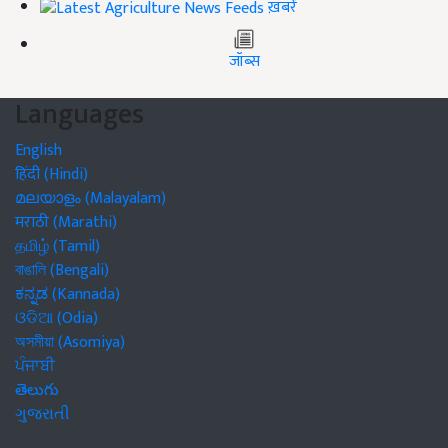
ख़बरें
जॉब्स
Languages
English
हिंदी (Hindi)
മലയാളം (Malayalam)
मराठी (Marathi)
தமிழ் (Tamil)
বাঙালি (Bengali)
ಕನ್ನಡ (Kannada)
ଓଡିଆ (Odia)
অসমীয়া (Asomiya)
ਪੰਜਾਬੀ
తెలుగు
ગુજરાતી