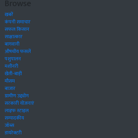
Browse
खबरें
कंपनी समाचार
सफल किसान
साक्षात्कार
बागवानी
औषधीय फसलें
पशुपालन
मशीनरी
खेती-बाड़ी
मौसम
बाजार
ग्रामीण उद्द्योग
सरकारी योजनाएं
लाइफ स्टाइल
सम्पादकीय
जॉब्स
डायरेक्टरी