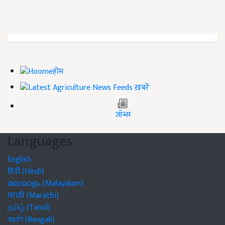
होम
ख़बरें
जॉब्स
Languages
English
हिंदी (Hindi)
മലയാളം (Malayalam)
मराठी (Marathi)
தமிழ் (Tamil)
বাঙালি (Bengali)