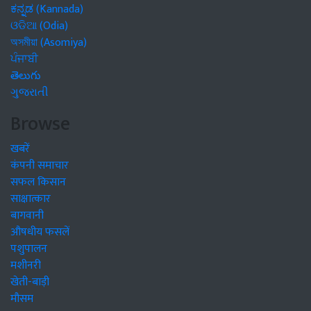
ಕನ್ನಡ (Kannada)
ଓଡିଆ (Odia)
অসমীয়া (Asomiya)
ਪੰਜਾਬੀ
తెలుగు
ગુજરાતી
Browse
खबरें
कंपनी समाचार
सफल किसान
साक्षात्कार
बागवानी
औषधीय फसलें
पशुपालन
मशीनरी
खेती-बाड़ी
मौसम