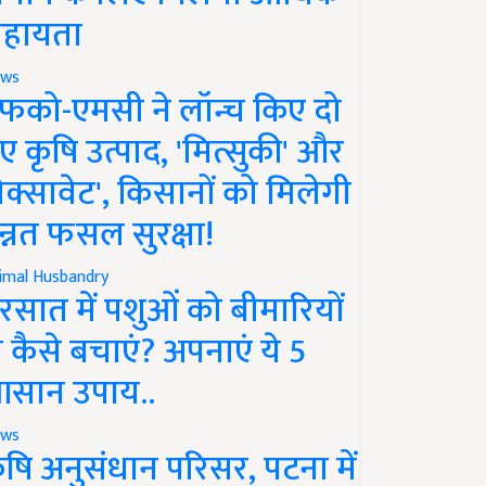
हायता
ws
फको-एमसी ने लॉन्च किए दो
ए कृषि उत्पाद, 'मित्सुकी' और
नेक्सावेट', किसानों को मिलेगी
न्नत फसल सुरक्षा!
imal Husbandry
रसात में पशुओं को बीमारियों
े कैसे बचाएं? अपनाएं ये 5
सान उपाय..
ws
ृषि अनुसंधान परिसर, पटना में