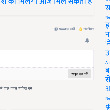
स
Ne
इ
न
'
उ
An
ब
स
आ
Ne
क