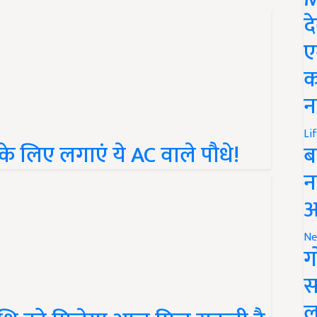
द
ए
क
न
ने के लिए लगाएं ये AC वाले पौधे!
Li
ब
न
आ
Ne
ग
स
ाशि को मिलेगा आज मिल सकती है
ल