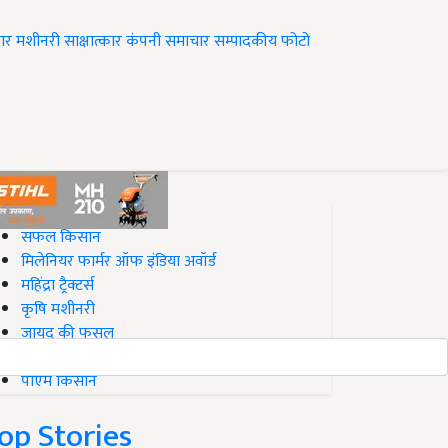
ार
मशीनरी
साक्षात्कार
कंपनी समाचार
सम्पादकीय
फोटो
op on Krishi Jagran
सफल किसान
मिलेनियर फार्मर ऑफ इंडिया अवॉर्ड
महिंद्रा ट्रैक्टर्स
कृषि मशीनरी
जायद की फसल
बिज़नेस आइडियाज
पीएम किसान
op Stories