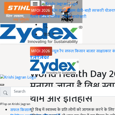
MFOI 2026
होम
ख़बरें
मौसम
खेती-बाड़ी
सरकारी योजना
गैलरी
वीडियो
मासिक पत्रिका
डायरेक्टरी
हिंदी
MFOI 2026
न्यूज़ रैप
सफल किसान
बाजार
साक्षात्कार
क
Home
विविध
World Health Day 2022
मनाया जाता है विश्व स्व
थीम और इतिहास
#Top on Krishi Jagran
पूरे विश्व में स्वास्थ्य के प्रति लोगों को जागरूक करने के
सफल किसान