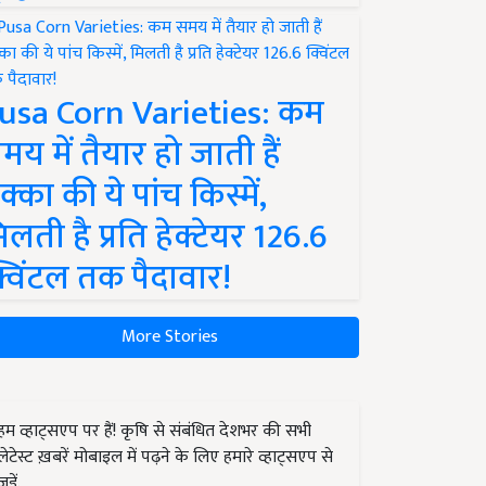
usa Corn Varieties: कम
मय में तैयार हो जाती हैं
क्का की ये पांच किस्में,
िलती है प्रति हेक्टेयर 126.6
्विंटल तक पैदावार!
More Stories
हम व्हाट्सएप पर हैं! कृषि से संबंधित देशभर की सभी
लेटेस्ट ख़बरें मोबाइल में पढ़ने के लिए हमारे व्हाट्सएप से
जुड़ें.