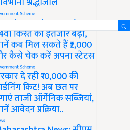
ावभीनी श्रद्धांजलि
vernment Scheme
M Kisan Yojana Update:
4वीं किस्त का इंतजार बढ़ा,
ानें कब मिल सकते हैं ₹2,000
र कैसे चेक करें अपना स्टेटस
vernment Scheme
रकार दे रही ₹10,000 की
ार्डनिंग किट! अब छत पर
गाएं ताजी ऑर्गेनिक सब्जियां,
ानें आवेदन प्रक्रिया..
ws
aharashtra News: सीएम