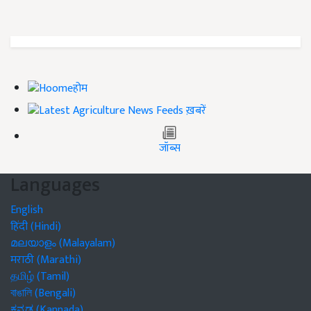
होम
ख़बरें
जॉब्स
Languages
English
हिंदी (Hindi)
മലയാളം (Malayalam)
मराठी (Marathi)
தமிழ் (Tamil)
বাঙালি (Bengali)
ಕನ್ನಡ (Kannada)