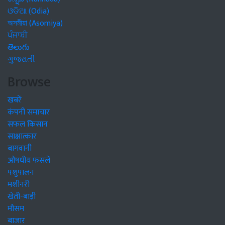
ଓଡିଆ (Odia)
অসমীয়া (Asomiya)
ਪੰਜਾਬੀ
తెలుగు
ગુજરાતી
Browse
खबरें
कंपनी समाचार
सफल किसान
साक्षात्कार
बागवानी
औषधीय फसलें
पशुपालन
मशीनरी
खेती-बाड़ी
मौसम
बाजार