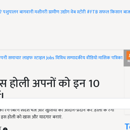
एं
पशुपालन
बागवानी
मशीनरी
ग्रामीण उद्योग
वेब स्टोरी
#FTB
सफल किसान
बाज
ंपनी समाचार
लाइफ स्टाइल
Jobs
विविध
सम्पादकीय
वीडियो
मासिक पत्रिका
#T
स होली अपनों को इन 10
!
-बिरंगे संदेश भेजें और खुशियों का आदान-प्रदान करें. होली के रंगों
ें. इस होली को खास और यादगार बनाएं.
T
ST