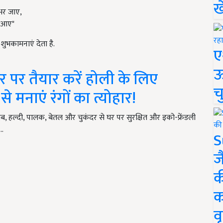
ख
भर जाए,
ं आए"
ुभकामनाएं देता है.
ए
ऊ
 पर तैयार करें होली के लिए
च
से मनाएं रंगों का त्योहार!
लाब, हल्दी, पालक, बेतल और चुकंदर से घर पर सुरक्षित और इको-फ्रेंडली
ए…
S
ज
क
क
वृ