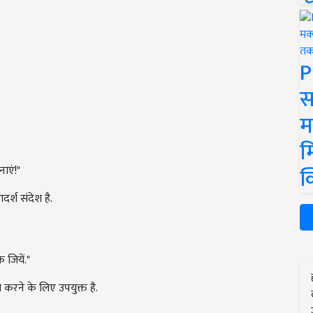
P
स
म
म
क
ाएं!"
दर्श संदेश है.
जियें."
त करने के लिए उपयुक्त है.