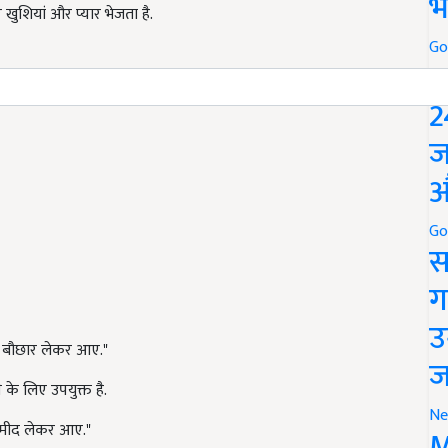
भ
खुशियां और प्यार भेजता है.
Go
P
2
ज
औ
Go
स
ग
उ
 बौछार लेकर आए."
ज
े लिए उपयुक्त है.
Ne
्मीद लेकर आए."
M