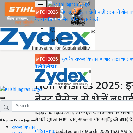
MFOI 2026
होम
ख़बरें
मौसम
खेती-बाड़ी
सरकारी योजना
गैलरी
वीडियो
मासिक पत्रिका
डायरेक्टरी
हिंदी
MFOI 2026
न्यूज़ रैप
सफल किसान
बाजार
साक्षात्कार
क
Home
विविध
Holi Wishes 2025: इ
बेस्ट मैसेज से भेजें बधाई
happy holi quotes: होली के इस खास अवसर पर अपनों को रंग
से भरी शुभकामनाएं, प्यार, सफलता और समृद्धि की बधाई द
#Top on Krishi Jagran
सफल किसान
मोहित नागर
Updated on 13 March, 2025 11:23 AM I