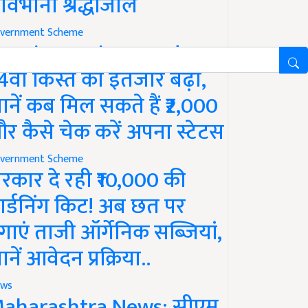
ावभीनी श्रद्धांजलि
vernment Scheme
M Kisan Yojana Update:
4वीं किस्त का इंतजार बढ़ा,
ानें कब मिल सकते हैं ₹2,000
र कैसे चेक करें अपना स्टेटस
vernment Scheme
रकार दे रही ₹10,000 की
ार्डनिंग किट! अब छत पर
गाएं ताजी ऑर्गेनिक सब्जियां,
ानें आवेदन प्रक्रिया..
ws
aharashtra News: सीएम