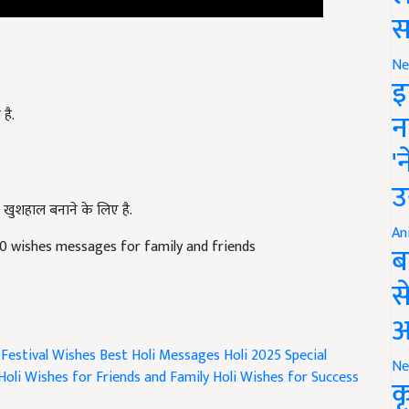
स
Ne
इ
है.
न
'
उ
खुशहाल बनाने के लिए है.
An
 10 wishes messages for family and friends
ब
स
आ
 Festival Wishes
Best Holi Messages
Holi 2025 Special
Ne
Holi Wishes for Friends and Family
Holi Wishes for Success
क