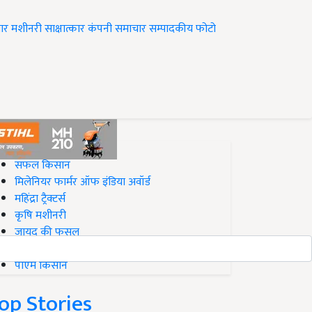
ार
मशीनरी
साक्षात्कार
कंपनी समाचार
सम्पादकीय
फोटो
op on Krishi Jagran
सफल किसान
मिलेनियर फार्मर ऑफ इंडिया अवॉर्ड
महिंद्रा ट्रैक्टर्स
कृषि मशीनरी
जायद की फसल
बिज़नेस आइडियाज
पीएम किसान
op Stories