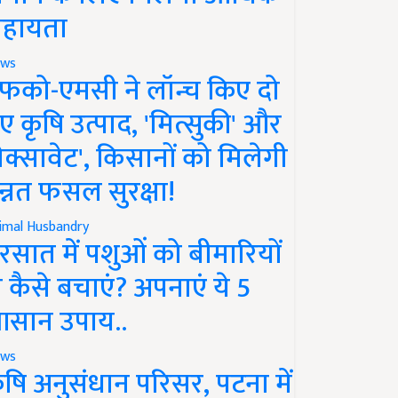
हायता
ws
फको-एमसी ने लॉन्च किए दो
ए कृषि उत्पाद, 'मित्सुकी' और
नेक्सावेट', किसानों को मिलेगी
न्नत फसल सुरक्षा!
imal Husbandry
रसात में पशुओं को बीमारियों
े कैसे बचाएं? अपनाएं ये 5
सान उपाय..
ws
ृषि अनुसंधान परिसर, पटना में