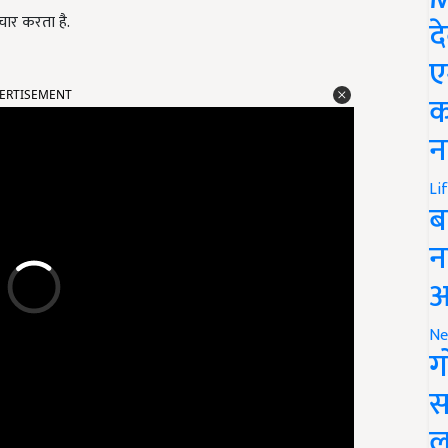
चार करता है.
द
ए
क
ERTISEMENT
न
Li
ब
न
आ
Ne
ग
स
ल