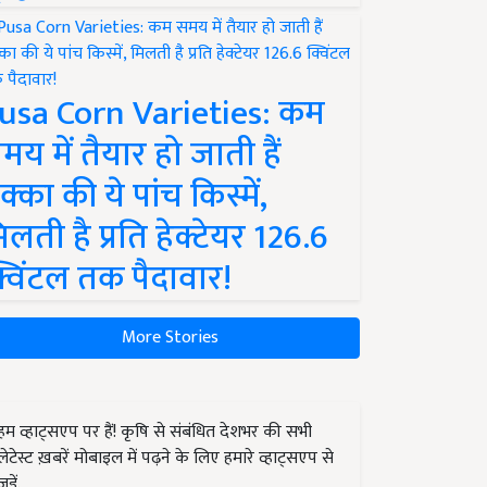
usa Corn Varieties: कम
मय में तैयार हो जाती हैं
क्का की ये पांच किस्में,
िलती है प्रति हेक्टेयर 126.6
्विंटल तक पैदावार!
More Stories
हम व्हाट्सएप पर हैं! कृषि से संबंधित देशभर की सभी
लेटेस्ट ख़बरें मोबाइल में पढ़ने के लिए हमारे व्हाट्सएप से
जुड़ें.