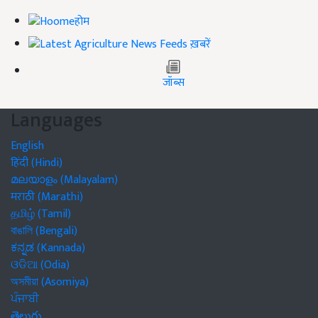
होम
ख़बरें
जॉब्स
Languages
English
हिंदी (Hindi)
മലയാളം (Malayalam)
मराठी (Marathi)
தமிழ் (Tamil)
বাঙালি (Bengali)
ಕನ್ನಡ (Kannada)
ଓଡିଆ (Odia)
অসমীয়া (Asomiya)
ਪੰਜਾਬੀ
తెలుగు