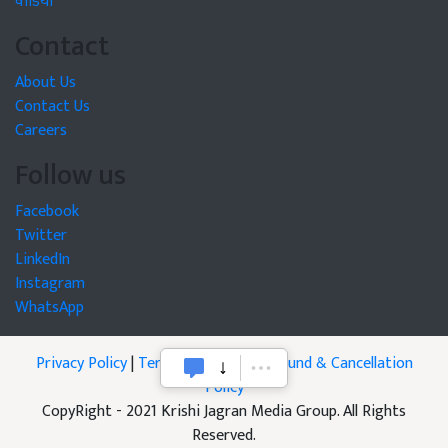
वीडियो
Contact
About Us
Contact Us
Careers
Follow us
Facebook
Twitter
LinkedIn
Instagram
WhatsApp
Privacy Policy
|
Terms of Service
|
Refund & Cancellation
Policy
CopyRight - 2021 Krishi Jagran Media Group. All Rights
Reserved.