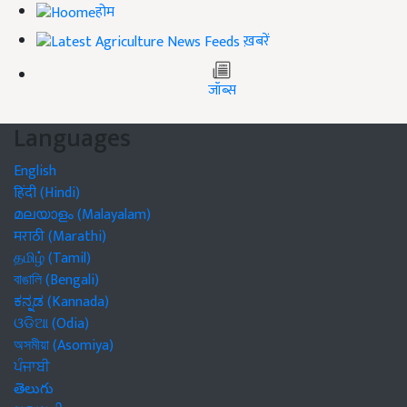
होम
ख़बरें
जॉब्स
Languages
English
हिंदी (Hindi)
മലയാളം (Malayalam)
मराठी (Marathi)
தமிழ் (Tamil)
বাঙালি (Bengali)
ಕನ್ನಡ (Kannada)
ଓଡିଆ (Odia)
অসমীয়া (Asomiya)
ਪੰਜਾਬੀ
తెలుగు