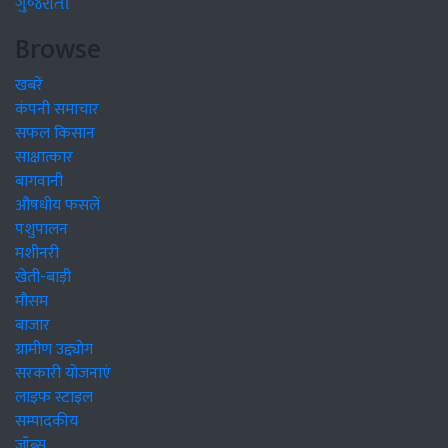
ગુજરાતી
Browse
खबरें
कंपनी समाचार
सफल किसान
साक्षात्कार
बागवानी
औषधीय फसलें
पशुपालन
मशीनरी
खेती-बाड़ी
मौसम
बाजार
ग्रामीण उद्द्योग
सरकारी योजनाएं
लाइफ स्टाइल
सम्पादकीय
जॉब्स