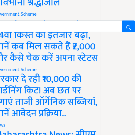
ावभीनी श्रद्धांजलि
vernment Scheme
M Kisan Yojana Update:
4वीं किस्त का इंतजार बढ़ा,
ानें कब मिल सकते हैं ₹2,000
र कैसे चेक करें अपना स्टेटस
vernment Scheme
रकार दे रही ₹10,000 की
ार्डनिंग किट! अब छत पर
गाएं ताजी ऑर्गेनिक सब्जियां,
ानें आवेदन प्रक्रिया..
ws
aharashtra News: सीएम