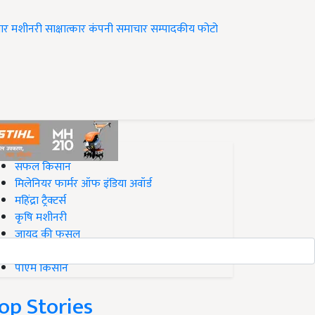
ार
मशीनरी
साक्षात्कार
कंपनी समाचार
सम्पादकीय
फोटो
op on Krishi Jagran
सफल किसान
मिलेनियर फार्मर ऑफ इंडिया अवॉर्ड
महिंद्रा ट्रैक्टर्स
कृषि मशीनरी
जायद की फसल
बिज़नेस आइडियाज
पीएम किसान
op Stories