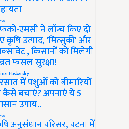
हायता
ws
फको-एमसी ने लॉन्च किए दो
ए कृषि उत्पाद, 'मित्सुकी' और
नेक्सावेट', किसानों को मिलेगी
न्नत फसल सुरक्षा!
imal Husbandry
रसात में पशुओं को बीमारियों
े कैसे बचाएं? अपनाएं ये 5
सान उपाय..
ws
ृषि अनुसंधान परिसर, पटना में