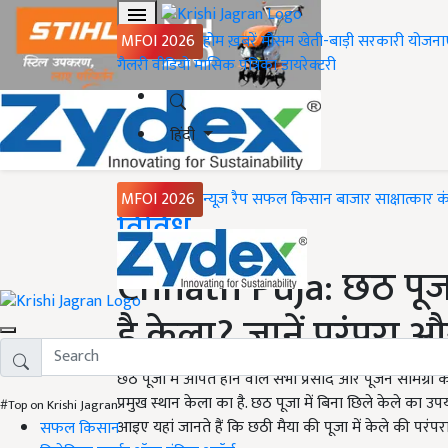
MFOI 2026
होम
ख़बरें
मौसम
खेती-बाड़ी
सरकारी योजना
गैलरी
वीडियो
मासिक पत्रिका
डायरेक्टरी
हिंदी
MFOI 2026
न्यूज़ रैप
सफल किसान
बाजार
साक्षात्कार
क
Home
विविध
Chhath Puja: छठ पूजा 
है केला? जानें परंपरा औ
छठ पूजा में अर्पित होने वाले सभी प्रसाद और पूजन सामग्री
प्रमुख स्थान केला का है. छठ पूजा में बिना छिले केले का उपयो
#Top on Krishi Jagran
आइए यहां जानते हैं कि छठी मैया की पूजा में केले की परंपरा
सफल किसान