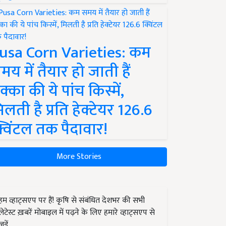
usa Corn Varieties: कम
मय में तैयार हो जाती हैं
क्का की ये पांच किस्में,
िलती है प्रति हेक्टेयर 126.6
्विंटल तक पैदावार!
More Stories
हम व्हाट्सएप पर हैं! कृषि से संबंधित देशभर की सभी
लेटेस्ट ख़बरें मोबाइल में पढ़ने के लिए हमारे व्हाट्सएप से
जुड़ें.