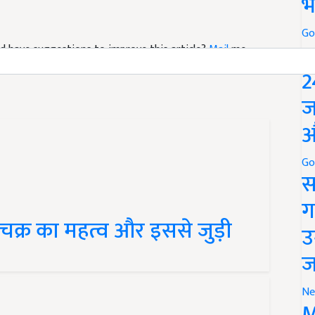
भ
 and have suggestions to improve this article?
Mail
me
Go
P
2
ज
औ
Go
स
ग
ोक चक्र का महत्व और इससे जुड़ी
उ
ज
Ne
M