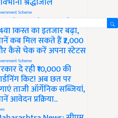
ावभीनी श्रद्धांजलि
vernment Scheme
M Kisan Yojana Update:
4वीं किस्त का इंतजार बढ़ा,
ानें कब मिल सकते हैं ₹2,000
र कैसे चेक करें अपना स्टेटस
vernment Scheme
रकार दे रही ₹10,000 की
ार्डनिंग किट! अब छत पर
गाएं ताजी ऑर्गेनिक सब्जियां,
ानें आवेदन प्रक्रिया..
ws
aharashtra News: सीएम