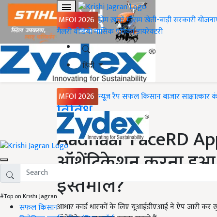
MFOI 2026
होम
ख़बरें
मौसम
खेती-बाड़ी
सरकारी योजना
गैलरी
वीडियो
मासिक पत्रिका
डायरेक्टरी
हिंदी
MFOI 2026
न्यूज़ रैप
सफल किसान
बाजार
साक्षात्कार
क
Home
विविध
Aadhaar FaceRD App:
ऑथेंटिकेशन करना हुआ 
इस्तेमाल?
#Top on Krishi Jagran
आधार कार्ड धारकों के लिए यूआईडीएआई ने ऐप जारी कर खु
सफल किसान