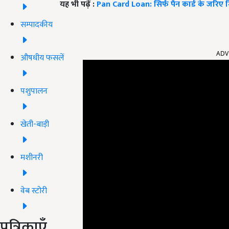
यह भी पढ़ें :
Pan Card Loan: सिर्फ पैन कार्ड के जरिए मिल
सम्पादकीय
ADV
औषधीय फसलें
पशुपालन
खेती-बाड़ी
मशीनरी
वेब स्टोरी
पत्रिकाएँ