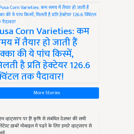
usa Corn Varieties: कम
मय में तैयार हो जाती हैं
क्का की ये पांच किस्में,
िलती है प्रति हेक्टेयर 126.6
्विंटल तक पैदावार!
More Stories
हम व्हाट्सएप पर हैं! कृषि से संबंधित देशभर की सभी
लेटेस्ट ख़बरें मोबाइल में पढ़ने के लिए हमारे व्हाट्सएप से
जुड़ें.