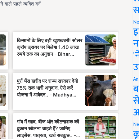
स
Ne
इ
न
'
उ
An
ब
स
आ
Ne
क