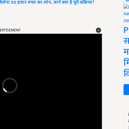
ेगा 50 हजार रुपए का लोन, जानें क्या है पूरी प्रक्रिया?
ERTISEMENT
P
स
म
म
क