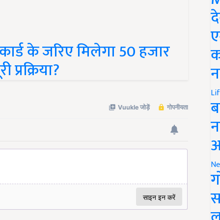
द
ए
कार्ड के जरिए मिलेगा 50 हजार
क
ी प्रक्रिया?
न
Li
ब
न
आ
Ne
ग
स
ल