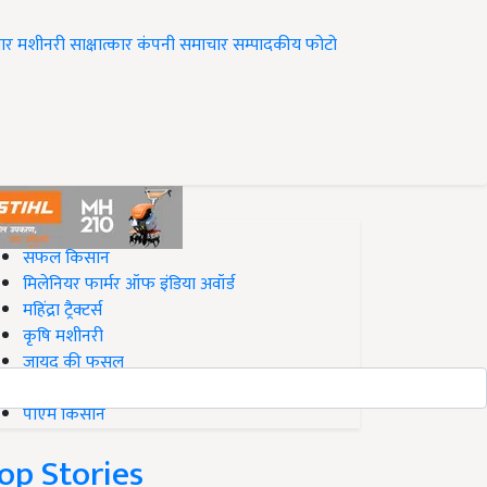
ार
मशीनरी
साक्षात्कार
कंपनी समाचार
सम्पादकीय
फोटो
op on Krishi Jagran
सफल किसान
मिलेनियर फार्मर ऑफ इंडिया अवॉर्ड
महिंद्रा ट्रैक्टर्स
कृषि मशीनरी
जायद की फसल
बिज़नेस आइडियाज
पीएम किसान
op Stories