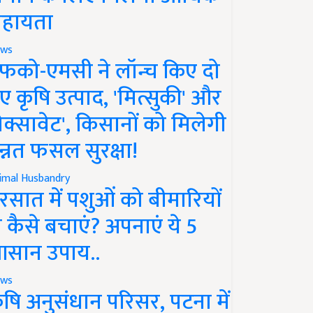
हायता
ws
फको-एमसी ने लॉन्च किए दो
ए कृषि उत्पाद, 'मित्सुकी' और
नेक्सावेट', किसानों को मिलेगी
न्नत फसल सुरक्षा!
imal Husbandry
रसात में पशुओं को बीमारियों
े कैसे बचाएं? अपनाएं ये 5
सान उपाय..
ws
ृषि अनुसंधान परिसर, पटना में