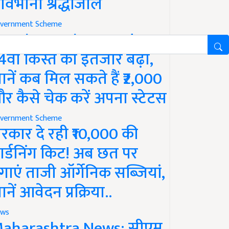
ावभीनी श्रद्धांजलि
vernment Scheme
M Kisan Yojana Update:
4वीं किस्त का इंतजार बढ़ा,
ानें कब मिल सकते हैं ₹2,000
र कैसे चेक करें अपना स्टेटस
vernment Scheme
रकार दे रही ₹10,000 की
ार्डनिंग किट! अब छत पर
गाएं ताजी ऑर्गेनिक सब्जियां,
ानें आवेदन प्रक्रिया..
ws
aharashtra News: सीएम