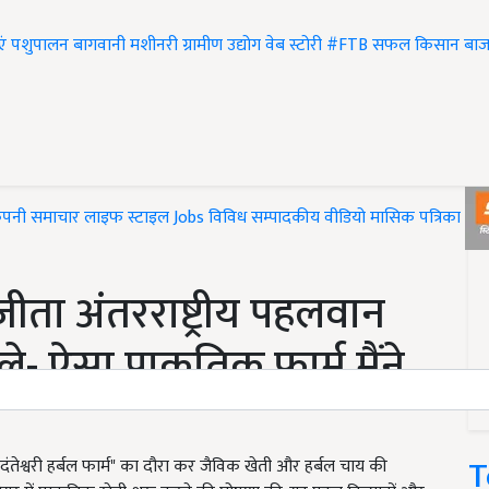
एं
पशुपालन
बागवानी
मशीनरी
ग्रामीण उद्योग
वेब स्टोरी
#FTB
सफल किसान
बाज
ंपनी समाचार
लाइफ स्टाइल
Jobs
विविध
सम्पादकीय
वीडियो
मासिक पत्रिका
#T
जीता अंतरराष्ट्रीय पहलवान
- ऐसा प्राकृतिक फार्म मैंने
T
ंतेश्वरी हर्बल फार्म" का दौरा कर जैविक खेती और हर्बल चाय की