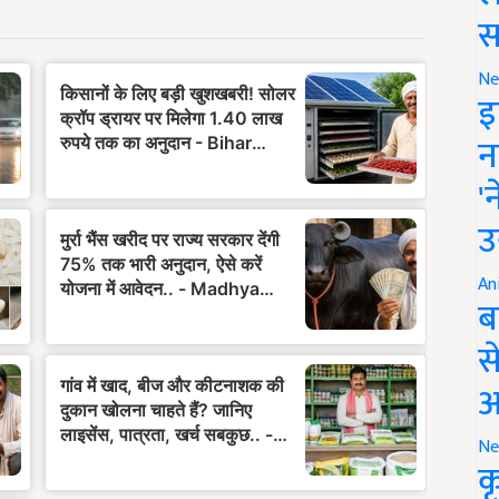
स
Ne
इ
न
'
उ
An
ब
स
आ
Ne
क