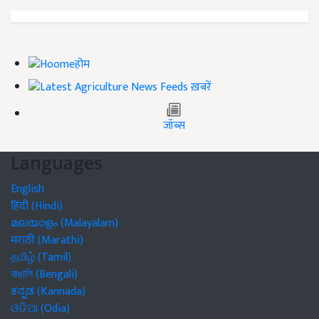
होम
ख़बरें
जॉब्स
Languages
English
हिंदी (Hindi)
മലയാളം (Malayalam)
मराठी (Marathi)
தமிழ் (Tamil)
বাঙালি (Bengali)
ಕನ್ನಡ (Kannada)
ଓଡିଆ (Odia)