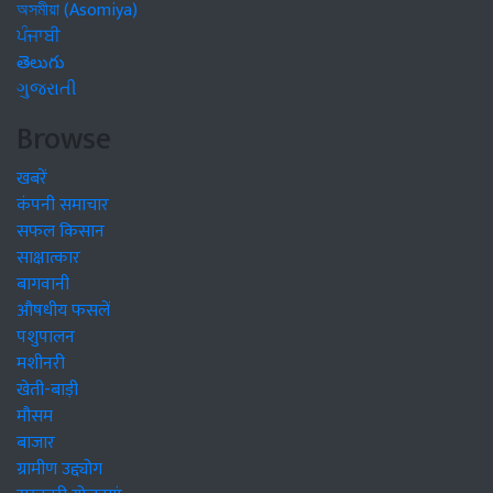
অসমীয়া (Asomiya)
ਪੰਜਾਬੀ
తెలుగు
ગુજરાતી
Browse
खबरें
कंपनी समाचार
सफल किसान
साक्षात्कार
बागवानी
औषधीय फसलें
पशुपालन
मशीनरी
खेती-बाड़ी
मौसम
बाजार
ग्रामीण उद्द्योग