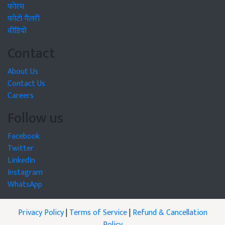
फोरम
फोटो गैलरी
वीडियो
Contact
About Us
Contact Us
Careers
Follow us
Facebook
Twitter
LinkedIn
Instagram
WhatsApp
Privacy Policy
|
Terms of Service
|
Refund & Cancellation
Policy