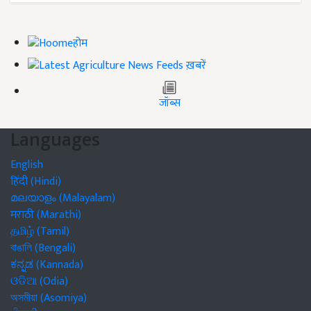
होम
ख़बरें
जॉब्स
Languages
English
हिंदी (Hindi)
മലയാളം (Malayalam)
मराठी (Marathi)
தமிழ் (Tamil)
বাঙালি (Bengali)
ಕನ್ನಡ (Kannada)
ଓଡିଆ (Odia)
অসমীয়া (Asomiya)