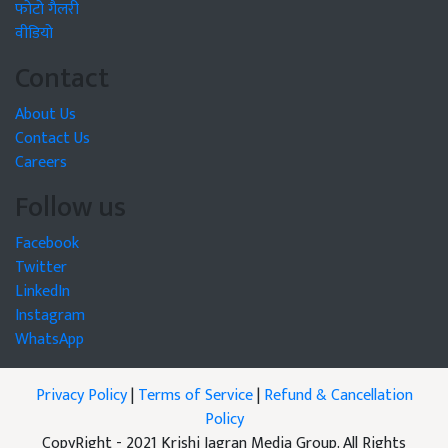
फोटो गैलरी
वीडियो
Contact
About Us
Contact Us
Careers
Follow us
Facebook
Twitter
LinkedIn
Instagram
WhatsApp
Privacy Policy
|
Terms of Service
|
Refund & Cancellation
Policy
CopyRight - 2021 Krishi Jagran Media Group. All Rights