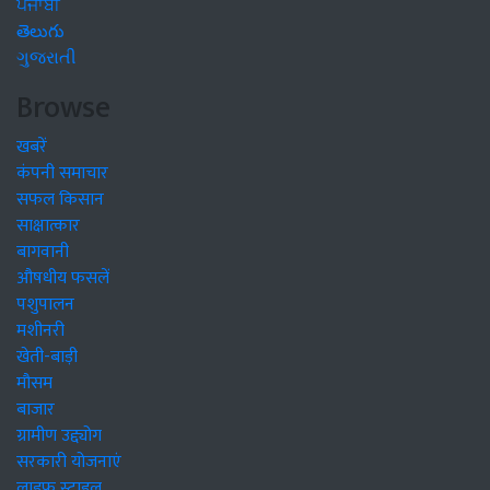
ਪੰਜਾਬੀ
తెలుగు
ગુજરાતી
Browse
खबरें
कंपनी समाचार
सफल किसान
साक्षात्कार
बागवानी
औषधीय फसलें
पशुपालन
मशीनरी
खेती-बाड़ी
मौसम
बाजार
ग्रामीण उद्द्योग
सरकारी योजनाएं
लाइफ स्टाइल