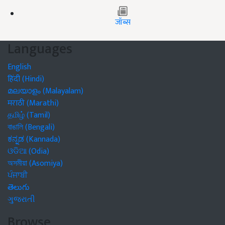
जॉब्स
Languages
English
हिंदी (Hindi)
മലയാളം (Malayalam)
मराठी (Marathi)
தமிழ் (Tamil)
বাঙালি (Bengali)
ಕನ್ನಡ (Kannada)
ଓଡିଆ (Odia)
অসমীয়া (Asomiya)
ਪੰਜਾਬੀ
తెలుగు
ગુજરાતી
Browse