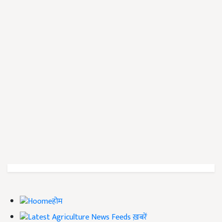
होम
ख़बरें