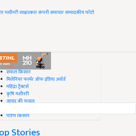
ार
मशीनरी
साक्षात्कार
कंपनी समाचार
सम्पादकीय
फोटो
op on Krishi Jagran
सफल किसान
मिलेनियर फार्मर ऑफ इंडिया अवॉर्ड
महिंद्रा ट्रैक्टर्स
कृषि मशीनरी
जायद की फसल
बिज़नेस आइडियाज
पीएम किसान
op Stories