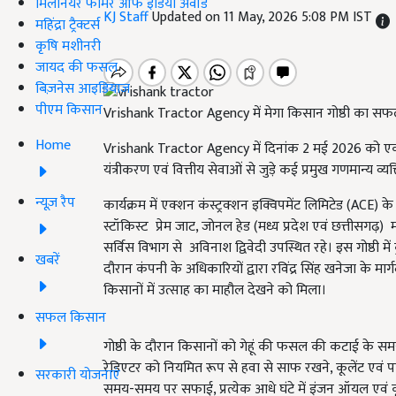
मिलेनियर फार्मर ऑफ इंडिया अवॉर्ड
KJ Staff
Updated on 11 May, 2026 5:08 PM IST
महिंद्रा ट्रैक्टर्स
कृषि मशीनरी
जायद की फसल
बिज़नेस आइडियाज
पीएम किसान
Vrishank Tractor Agency में मेगा किसान गोष्ठी क
Home
Vrishank Tractor Agency में दिनांक 2 मई 2026 को एक भ
यंत्रीकरण एवं वित्तीय सेवाओं से जुड़े कई प्रमुख गणमान्य व्य
न्यूज़ रैप
कार्यक्रम में एक्शन कंस्ट्रक्शन इक्विपमेंट लिमिटेड (ACE) के
स्टॉकिस्ट प्रेम जाट, जोनल हेड (मध्य प्रदेश एवं छत्तीसगढ़)
सर्विस विभाग से अविनाश द्विवेदी उपस्थित रहे। इस गोष्ठी में
खबरें
दौरान कंपनी के अधिकारियों द्वारा रविंद्र सिंह खनेजा के मार
किसानों में उत्साह का माहौल देखने को मिला।
सफल किसान
गोष्ठी के दौरान किसानों को गेहूं की फसल की कटाई के समय ट
रेडिएटर को नियमित रूप से हवा से साफ रखने, कूलेंट एवं 
सरकारी योजनाएं
समय-समय पर सफाई, प्रत्येक आधे घंटे में इंजन ऑयल एवं कूले