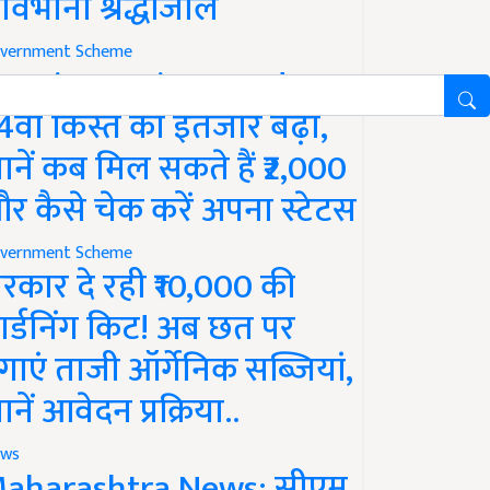
ावभीनी श्रद्धांजलि
vernment Scheme
M Kisan Yojana Update:
4वीं किस्त का इंतजार बढ़ा,
ानें कब मिल सकते हैं ₹2,000
र कैसे चेक करें अपना स्टेटस
vernment Scheme
रकार दे रही ₹10,000 की
ार्डनिंग किट! अब छत पर
गाएं ताजी ऑर्गेनिक सब्जियां,
ानें आवेदन प्रक्रिया..
ws
aharashtra News: सीएम