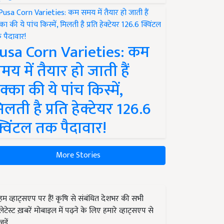
usa Corn Varieties: कम
मय में तैयार हो जाती हैं
क्का की ये पांच किस्में,
िलती है प्रति हेक्टेयर 126.6
्विंटल तक पैदावार!
More Stories
हम व्हाट्सएप पर हैं! कृषि से संबंधित देशभर की सभी
लेटेस्ट ख़बरें मोबाइल में पढ़ने के लिए हमारे व्हाट्सएप से
जुड़ें.