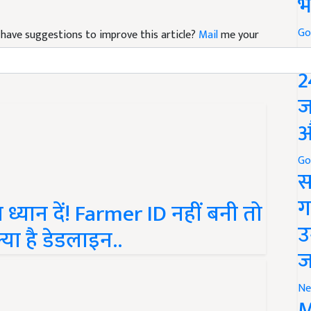
भ
Go
nd have suggestions to improve this article?
Mail
me your
P
2
ज
औ
Go
स
ग
ध्यान दें! Farmer ID नहीं बनी तो
उ
्या है डेडलाइन..
ज
Ne
M