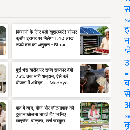
स
Ne
इ
न
'
उ
An
ब
स
आ
Ne
क