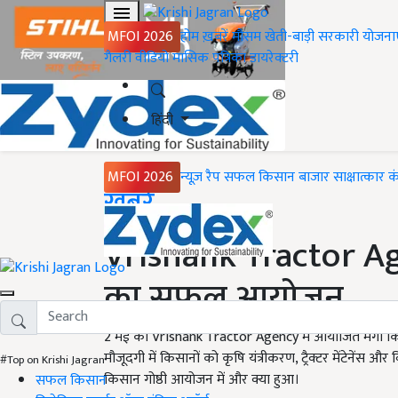
MFOI 2026
होम
ख़बरें
मौसम
खेती-बाड़ी
सरकारी योजना
गैलरी
वीडियो
मासिक पत्रिका
डायरेक्टरी
हिंदी
MFOI 2026
न्यूज़ रैप
सफल किसान
बाजार
साक्षात्कार
क
Home
ख़बरें
Vrishank Tractor Agen
का सफल आयोजन
2 मई को Vrishank Tractor Agency में आयोजित मेगा किसान
मौजूदगी में किसानों को कृषि यंत्रीकरण, ट्रैक्टर मेंटेनेंस 
#Top on Krishi Jagran
किसान गोष्ठी आयोजन में और क्या हुआ।
सफल किसान