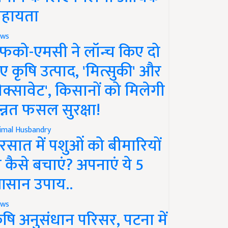
हायता
ws
फको-एमसी ने लॉन्च किए दो
ए कृषि उत्पाद, 'मित्सुकी' और
नेक्सावेट', किसानों को मिलेगी
न्नत फसल सुरक्षा!
imal Husbandry
रसात में पशुओं को बीमारियों
े कैसे बचाएं? अपनाएं ये 5
सान उपाय..
ws
ृषि अनुसंधान परिसर, पटना में