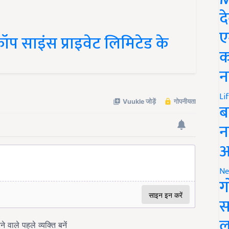
द
ए
ॉप साइंस प्राइवेट लिमिटेड के
क
न
Li
ब
न
आ
Ne
ग
स
ल