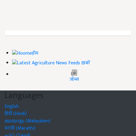
होम
ख़बरें
जॉब्स
Languages
English
हिंदी (Hindi)
മലയാളം (Malayalam)
मराठी (Marathi)
தமிழ் (Tamil)