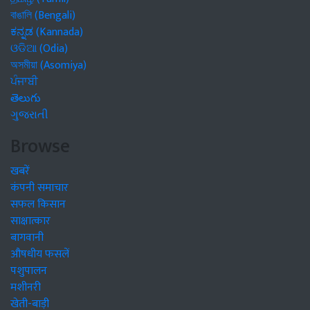
বাঙালি (Bengali)
ಕನ್ನಡ (Kannada)
ଓଡିଆ (Odia)
অসমীয়া (Asomiya)
ਪੰਜਾਬੀ
తెలుగు
ગુજરાતી
Browse
खबरें
कंपनी समाचार
सफल किसान
साक्षात्कार
बागवानी
औषधीय फसलें
पशुपालन
मशीनरी
खेती-बाड़ी