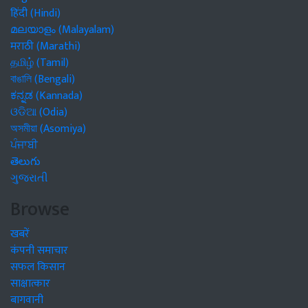
हिंदी (Hindi)
മലയാളം (Malayalam)
मराठी (Marathi)
தமிழ் (Tamil)
বাঙালি (Bengali)
ಕನ್ನಡ (Kannada)
ଓଡିଆ (Odia)
অসমীয়া (Asomiya)
ਪੰਜਾਬੀ
తెలుగు
ગુજરાતી
Browse
खबरें
कंपनी समाचार
सफल किसान
साक्षात्कार
बागवानी