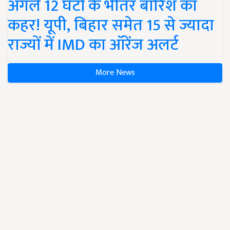
अगले 12 घंटों के भीतर बारिश का
कहर! यूपी, बिहार समेत 15 से ज्यादा
राज्यों में IMD का ऑरेंज अलर्ट
More News