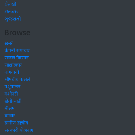
ਪੰਜਾਬੀ
తెలుగు
ગુજરાતી
Browse
खबरें
कंपनी समाचार
सफल किसान
साक्षात्कार
बागवानी
औषधीय फसलें
पशुपालन
मशीनरी
खेती-बाड़ी
मौसम
बाजार
ग्रामीण उद्द्योग
सरकारी योजनाएं