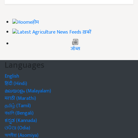
होम
ख़बरें
जॉब्स
Languages
English
हिंदी (Hindi)
മലയാളം (Malayalam)
मराठी (Marathi)
தமிழ் (Tamil)
বাঙালি (Bengali)
ಕನ್ನಡ (Kannada)
ଓଡିଆ (Odia)
অসমীয়া (Asomiya)