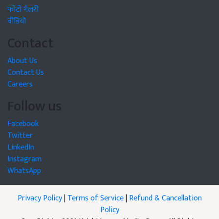
फोटो गैलरी
वीडियो
Contact
About Us
Contact Us
Careers
Follow us
Facebook
Twitter
LinkedIn
Instagram
WhatsApp
Privacy Policy
|
Terms of Service
|
Refund & Cancellation
Policy