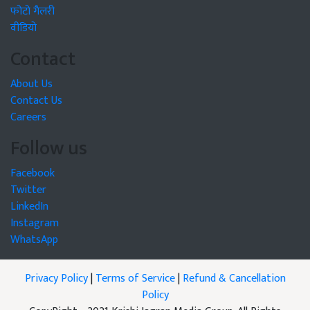
फोटो गैलरी
वीडियो
Contact
About Us
Contact Us
Careers
Follow us
Facebook
Twitter
LinkedIn
Instagram
WhatsApp
Privacy Policy
|
Terms of Service
|
Refund & Cancellation
Policy