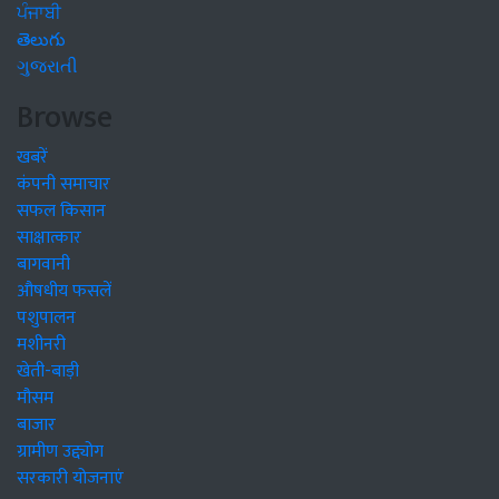
ਪੰਜਾਬੀ
తెలుగు
ગુજરાતી
Browse
खबरें
कंपनी समाचार
सफल किसान
साक्षात्कार
बागवानी
औषधीय फसलें
पशुपालन
मशीनरी
खेती-बाड़ी
मौसम
बाजार
ग्रामीण उद्द्योग
सरकारी योजनाएं