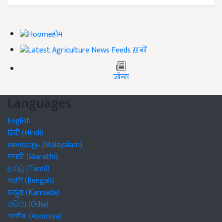
होम
ख़बरें
जॉब्स
Languages
English
हिंदी (Hindi)
മലയാളം (Malayalam)
मराठी (Marathi)
தமிழ் (Tamil)
বাঙালি (Bengali)
ಕನ್ನಡ (Kannada)
ଓଡିଆ (Odia)
অসমীয়া (Asomiya)