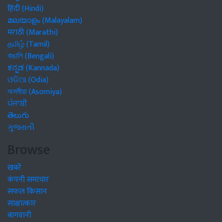
हिंदी (Hindi)
മലയാളം (Malayalam)
मराठी (Marathi)
தமிழ் (Tamil)
বাঙালি (Bengali)
ಕನ್ನಡ (Kannada)
ଓଡିଆ (Odia)
অসমীয়া (Asomiya)
ਪੰਜਾਬੀ
తెలుగు
ગુજરાતી
Browse
खबरें
कंपनी समाचार
सफल किसान
साक्षात्कार
बागवानी