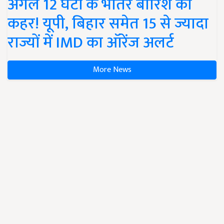
अगले 12 घंटों के भीतर बारिश का
कहर! यूपी, बिहार समेत 15 से ज्यादा
राज्यों में IMD का ऑरेंज अलर्ट
More News