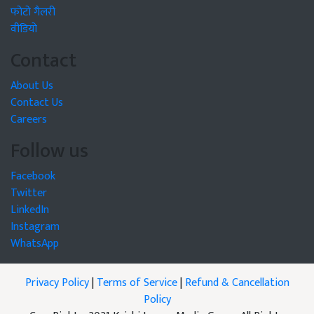
फोटो गैलरी
वीडियो
Contact
About Us
Contact Us
Careers
Follow us
Facebook
Twitter
LinkedIn
Instagram
WhatsApp
Privacy Policy
|
Terms of Service
|
Refund & Cancellation
Policy