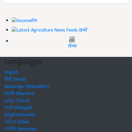
होम
ख़बरें
जॉब्स
Languages
English
हिंदी (Hindi)
മലയാളം (Malayalam)
मराठी (Marathi)
தமிழ் (Tamil)
বাঙালি (Bengali)
ಕನ್ನಡ (Kannada)
ଓଡିଆ (Odia)
অসমীয়া (Asomiya)