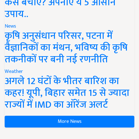
कैसे बचाएं? अपनाएं ये 5 आसान
उपाय..
News
कृषि अनुसंधान परिसर, पटना में
वैज्ञानिकों का मंथन, भविष्य की कृषि
तकनीकों पर बनी नई रणनीति
Weather
अगले 12 घंटों के भीतर बारिश का
कहर! यूपी, बिहार समेत 15 से ज्यादा
राज्यों में IMD का ऑरेंज अलर्ट
More News