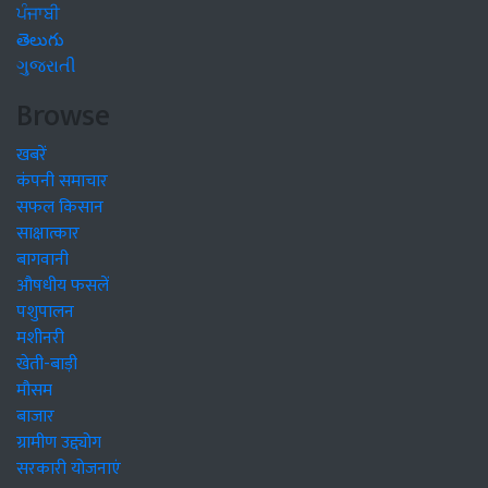
ਪੰਜਾਬੀ
తెలుగు
ગુજરાતી
Browse
खबरें
कंपनी समाचार
सफल किसान
साक्षात्कार
बागवानी
औषधीय फसलें
पशुपालन
मशीनरी
खेती-बाड़ी
मौसम
बाजार
ग्रामीण उद्द्योग
सरकारी योजनाएं