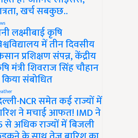
ात्रता, खर्च सबकुछ..
ws
ानी लक्ष्मीबाई कृषि
िश्वविद्यालय में तीन दिवसीय
िसान प्रशिक्षण संपन्न, केंद्रीय
ृषि मंत्री शिवराज सिंह चौहान
े किया संबोधित
ather
िल्ली-NCR समेत कई राज्यों में
ारिश ने मचाई आफत! IMD ने
5 से अधिक राज्यों में बिजली
ड़कने के साथ तेज बारिश का