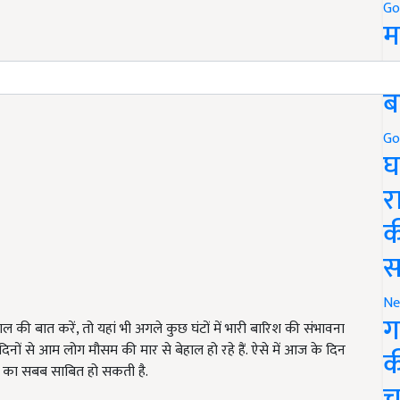
Go
म
5
ब
Go
घ
र
क
स
Ne
ग
ी बात करें, तो यहां भी अगले कुछ घंटों में भारी बारिश की संभावना
िनों से आम लोग मौसम की मार से बेहाल हो रहे हैं. ऐसे में आज के दिन
क
हत का सबब साबित हो सकती है.
च