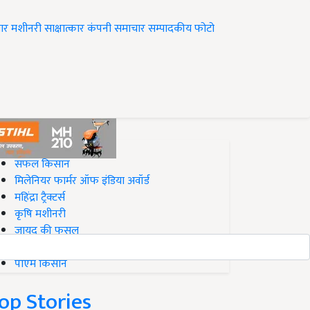
ार
मशीनरी
साक्षात्कार
कंपनी समाचार
सम्पादकीय
फोटो
op on Krishi Jagran
सफल किसान
मिलेनियर फार्मर ऑफ इंडिया अवॉर्ड
महिंद्रा ट्रैक्टर्स
कृषि मशीनरी
जायद की फसल
बिज़नेस आइडियाज
पीएम किसान
op Stories