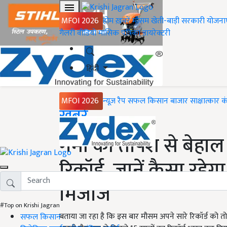
MFOI 2026
होम
ख़बरें
मौसम
खेती-बाड़ी
सरकारी योजना
गैलरी
वीडियो
मासिक पत्रिका
डायरेक्टरी
हिंदी
MFOI 2026
न्यूज़ रैप
सफल किसान
बाजार
साक्षात्कार
क
Home
ख़बरें
गर्मी की तपिश से बेहाल 
रिकॉर्ड, जानें कैसा रहे
मिजाज
#Top on Krishi Jagran
बताया जा रहा है कि इस बार मौसम अपने सारे रिकॉर्ड को तोड
सफल किसान