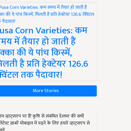
usa Corn Varieties: कम
मय में तैयार हो जाती हैं
क्का की ये पांच किस्में,
िलती है प्रति हेक्टेयर 126.6
्विंटल तक पैदावार!
More Stories
हम व्हाट्सएप पर हैं! कृषि से संबंधित देशभर की सभी
लेटेस्ट ख़बरें मोबाइल में पढ़ने के लिए हमारे व्हाट्सएप से
जुड़ें.