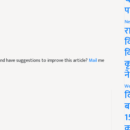
प
Ne
र
व
क
क
e and have suggestions to improve this article?
Mail
me
न
We
द
ब
1
क