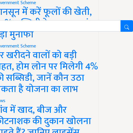
vernment Scheme
ानसून में करें फूलों की खेती,
0% सब्सिडी के साथ कमाएं
ड़ा मुनाफा
vernment Scheme
र खरीदने वालों को बड़ी
ाहत, होम लोन पर मिलेगी 4%
ी सब्सिडी, जानें कौन उठा
कता है योजना का लाभ
ws
ांव में खाद, बीज और
ीटनाशक की दुकान खोलना
ाहते हैं? जानिए लाइसेंस,