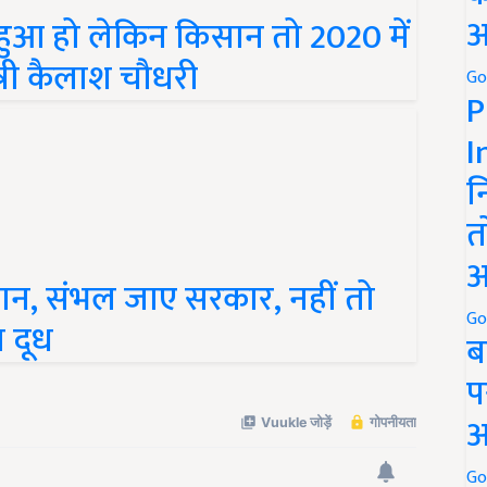
अ
हुआ हो लेकिन किसान तो 2020 में
ंत्री कैलाश चौधरी
Go
P
I
न
त
अ
ान, संभल जाए सरकार, नहीं तो
Go
ा दूध
ब
प
अ
Go