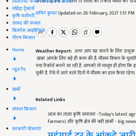
अपनी रौद्र रूप से पिछले 15 सालों का रिकॉर्ड ध्वस्त कर 
मिलेनियर फार्मर ऑफ इंडिया अवॉर्ड
महिंद्रा ट्रैक्टर्स
सचिन कुमार
Updated on 26 February, 2021 1:51 PM
कृषि मशीनरी
जायद की फसल
बिज़नेस आइडियाज
पीएम किसान
Home
Weather Report:
अगर आप यह जानने के लिए उत्सुक ह
खबर आपके लिए बड़े ही काम की है. मौसम विभाग के मुताबिक,
नया रिकॉर्ड बनाने जा रही है. आपको तो मालूम ही होगा कि 
न्यूज़ रैप
चुकी है. ऐसे में आने वाले दिनों में मौसम का हाल कैसा रह
खबरें
Related Links
सफल किसान
आज का ताज़ा कृषि समाचार -Today's latest agr
farmers) और कृषि क्षेत्र की बड़ी ख़बरें - big ne
सरकारी योजनाएं
महंगाई दर के आंकड़े जारी