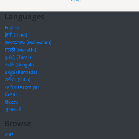
जॉब्स
Languages
English
हिंदी (Hindi)
മലയാളം (Malayalam)
मराठी (Marathi)
தமிழ் (Tamil)
বাঙালি (Bengali)
ಕನ್ನಡ (Kannada)
ଓଡିଆ (Odia)
অসমীয়া (Asomiya)
ਪੰਜਾਬੀ
తెలుగు
ગુજરાતી
Browse
खबरें