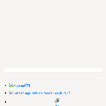
होम
ख़बरें