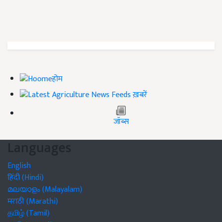
होम
ख़बरें
जॉब्स
Languages
English
हिंदी (Hindi)
മലയാളം (Malayalam)
मराठी (Marathi)
தமிழ் (Tamil)