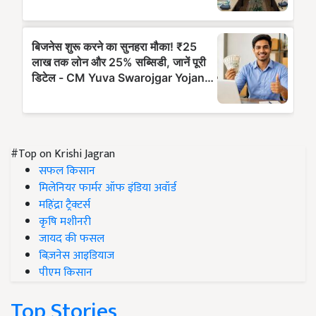
#Top on Krishi Jagran
सफल किसान
मिलेनियर फार्मर ऑफ इंडिया अवॉर्ड
महिंद्रा ट्रैक्टर्स
कृषि मशीनरी
जायद की फसल
बिज़नेस आइडियाज
पीएम किसान
Top Stories