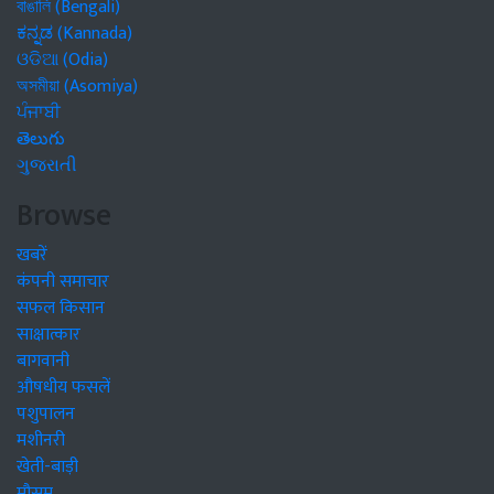
বাঙালি (Bengali)
ಕನ್ನಡ (Kannada)
ଓଡିଆ (Odia)
অসমীয়া (Asomiya)
ਪੰਜਾਬੀ
తెలుగు
ગુજરાતી
Browse
खबरें
कंपनी समाचार
सफल किसान
साक्षात्कार
बागवानी
औषधीय फसलें
पशुपालन
मशीनरी
खेती-बाड़ी
मौसम