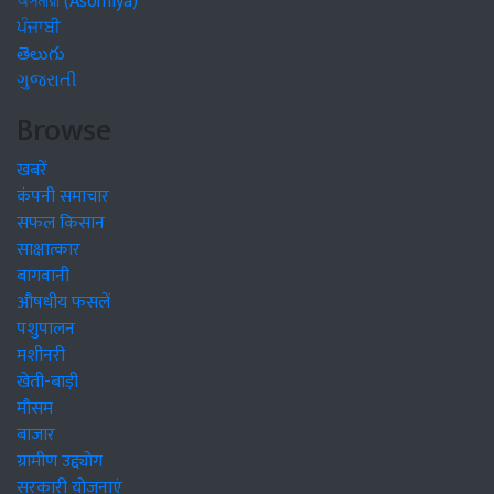
অসমীয়া (Asomiya)
ਪੰਜਾਬੀ
తెలుగు
ગુજરાતી
Browse
खबरें
कंपनी समाचार
सफल किसान
साक्षात्कार
बागवानी
औषधीय फसलें
पशुपालन
मशीनरी
खेती-बाड़ी
मौसम
बाजार
ग्रामीण उद्द्योग
सरकारी योजनाएं