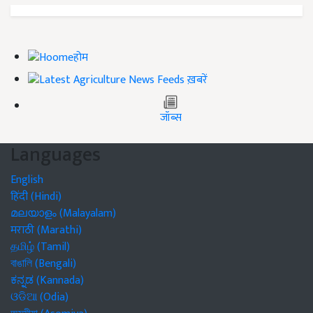
होम
ख़बरें
जॉब्स
Languages
English
हिंदी (Hindi)
മലയാളം (Malayalam)
मराठी (Marathi)
தமிழ் (Tamil)
বাঙালি (Bengali)
ಕನ್ನಡ (Kannada)
ଓଡିଆ (Odia)