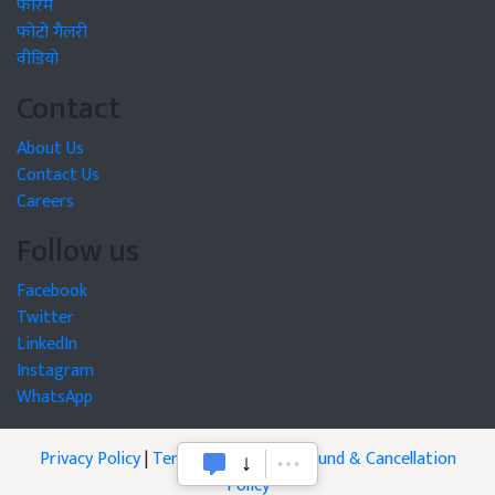
फोरम
फोटो गैलरी
वीडियो
Contact
About Us
Contact Us
Careers
Follow us
Facebook
Twitter
LinkedIn
Instagram
WhatsApp
Privacy Policy
|
Terms of Service
|
Refund & Cancellation
Policy