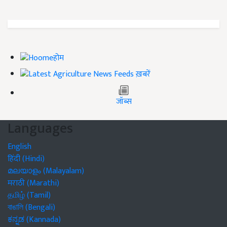
होम
ख़बरें
जॉब्स
Languages
English
हिंदी (Hindi)
മലയാളം (Malayalam)
मराठी (Marathi)
தமிழ் (Tamil)
বাঙালি (Bengali)
ಕನ್ನಡ (Kannada)