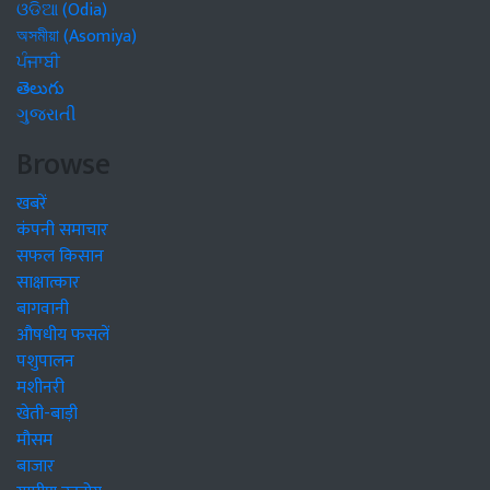
ଓଡିଆ (Odia)
অসমীয়া (Asomiya)
ਪੰਜਾਬੀ
తెలుగు
ગુજરાતી
Browse
खबरें
कंपनी समाचार
सफल किसान
साक्षात्कार
बागवानी
औषधीय फसलें
पशुपालन
मशीनरी
खेती-बाड़ी
मौसम
बाजार