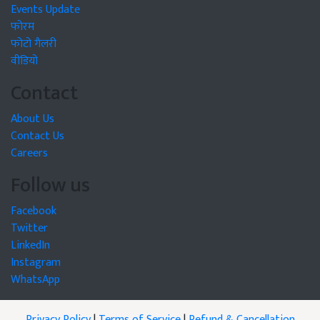
Events Update
फोरम
फोटो गैलरी
वीडियो
Contact
About Us
Contact Us
Careers
Follow us
Facebook
Twitter
LinkedIn
Instagram
WhatsApp
Privacy Policy
|
Terms of Service
|
Refund & Cancellation