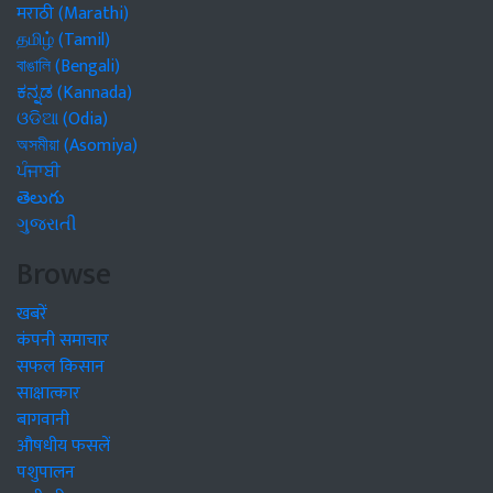
मराठी (Marathi)
தமிழ் (Tamil)
বাঙালি (Bengali)
ಕನ್ನಡ (Kannada)
ଓଡିଆ (Odia)
অসমীয়া (Asomiya)
ਪੰਜਾਬੀ
తెలుగు
ગુજરાતી
Browse
खबरें
कंपनी समाचार
सफल किसान
साक्षात्कार
बागवानी
औषधीय फसलें
पशुपालन