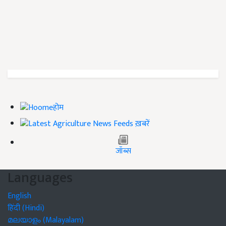
होम
ख़बरें
जॉब्स
Languages
English
हिंदी (Hindi)
മലയാളം (Malayalam)