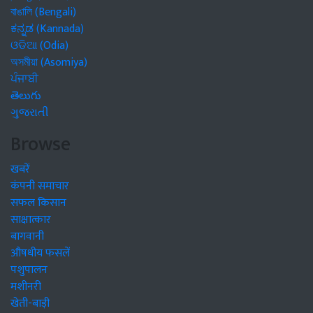
বাঙালি (Bengali)
ಕನ್ನಡ (Kannada)
ଓଡିଆ (Odia)
অসমীয়া (Asomiya)
ਪੰਜਾਬੀ
తెలుగు
ગુજરાતી
Browse
खबरें
कंपनी समाचार
सफल किसान
साक्षात्कार
बागवानी
औषधीय फसलें
पशुपालन
मशीनरी
खेती-बाड़ी