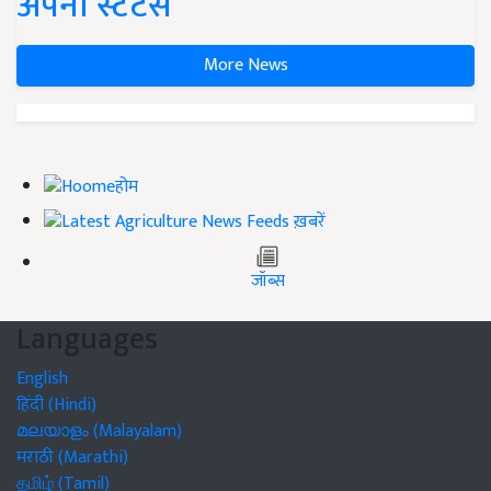
अपना स्टेटस
More News
होम
ख़बरें
जॉब्स
Languages
English
हिंदी (Hindi)
മലയാളം (Malayalam)
मराठी (Marathi)
தமிழ் (Tamil)