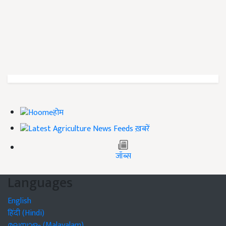
होम
ख़बरें
जॉब्स
Languages
English
हिंदी (Hindi)
മലയാളം (Malayalam)