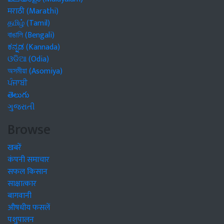
मराठी (Marathi)
தமிழ் (Tamil)
বাঙালি (Bengali)
ಕನ್ನಡ (Kannada)
ଓଡିଆ (Odia)
অসমীয়া (Asomiya)
ਪੰਜਾਬੀ
తెలుగు
ગુજરાતી
Browse
खबरें
कंपनी समाचार
सफल किसान
साक्षात्कार
बागवानी
औषधीय फसलें
पशुपालन