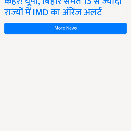
कहर! यूपी, बिहार समेत 15 से ज्यादा
राज्यों में IMD का ऑरेंज अलर्ट
More News