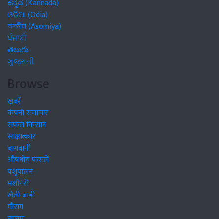
ಕನ್ನಡ (Kannada)
ଓଡିଆ (Odia)
অসমীয়া (Asomiya)
ਪੰਜਾਬੀ
తెలుగు
ગુજરાતી
Browse
खबरें
कंपनी समाचार
सफल किसान
साक्षात्कार
बागवानी
औषधीय फसलें
पशुपालन
मशीनरी
खेती-बाड़ी
मौसम
बाजार