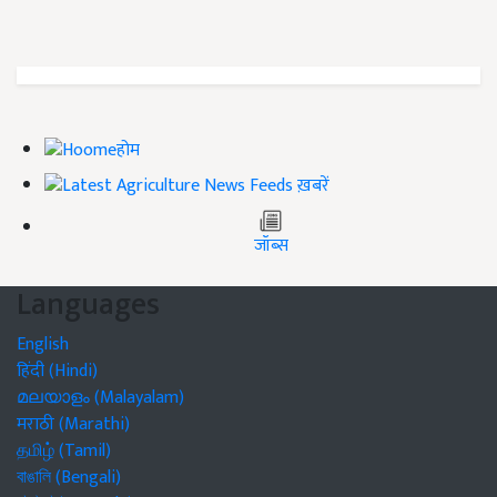
होम
ख़बरें
जॉब्स
Languages
English
हिंदी (Hindi)
മലയാളം (Malayalam)
मराठी (Marathi)
தமிழ் (Tamil)
বাঙালি (Bengali)