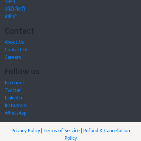
फोरम
फोटो गैलरी
वीडियो
Contact
About Us
Contact Us
Careers
Follow us
Facebook
Twitter
LinkedIn
Instagram
WhatsApp
Privacy Policy
|
Terms of Service
|
Refund & Cancellation
Policy