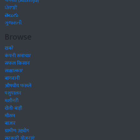
অসমীয়া (Asomiya)
ਪੰਜਾਬੀ
తెలుగు
ગુજરાતી
Browse
खबरें
कंपनी समाचार
सफल किसान
साक्षात्कार
बागवानी
औषधीय फसलें
पशुपालन
मशीनरी
खेती-बाड़ी
मौसम
बाजार
ग्रामीण उद्द्योग
सरकारी योजनाएं