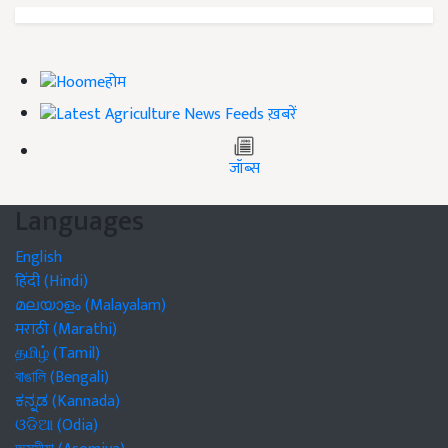
होम
ख़बरें
जॉब्स
Languages
English
हिंदी (Hindi)
മലയാളം (Malayalam)
मराठी (Marathi)
தமிழ் (Tamil)
বাঙালি (Bengali)
ಕನ್ನಡ (Kannada)
ଓଡିଆ (Odia)