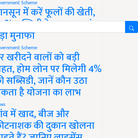
vernment Scheme
ानसून में करें फूलों की खेती,
0% सब्सिडी के साथ कमाएं
ड़ा मुनाफा
vernment Scheme
र खरीदने वालों को बड़ी
ाहत, होम लोन पर मिलेगी 4%
ी सब्सिडी, जानें कौन उठा
कता है योजना का लाभ
ws
ांव में खाद, बीज और
ीटनाशक की दुकान खोलना
ाहते हैं? जानिए लाइसेंस,