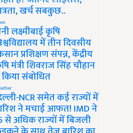
ात्रता, खर्च सबकुछ..
ws
ानी लक्ष्मीबाई कृषि
िश्वविद्यालय में तीन दिवसीय
िसान प्रशिक्षण संपन्न, केंद्रीय
ृषि मंत्री शिवराज सिंह चौहान
े किया संबोधित
ather
िल्ली-NCR समेत कई राज्यों में
ारिश ने मचाई आफत! IMD ने
5 से अधिक राज्यों में बिजली
ड़कने के साथ तेज बारिश का