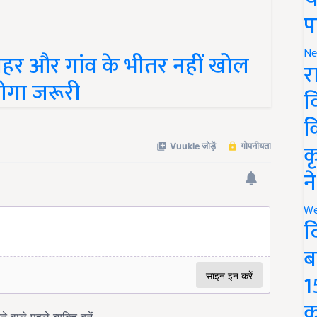
प
शहर और गांव के भीतर नहीं खोल
Ne
र
ोगा जरूरी
व
क
क
न
We
द
ब
1
क