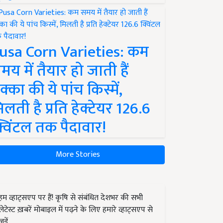
usa Corn Varieties: कम
मय में तैयार हो जाती हैं
क्का की ये पांच किस्में,
िलती है प्रति हेक्टेयर 126.6
्विंटल तक पैदावार!
More Stories
हम व्हाट्सएप पर हैं! कृषि से संबंधित देशभर की सभी
लेटेस्ट ख़बरें मोबाइल में पढ़ने के लिए हमारे व्हाट्सएप से
जुड़ें.