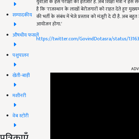
युवाओं के इस परीक्षा का इंतजार है. अब शिक्षा मंत्री ने इस संब
है कि 'राजस्थान के लाखों बेरोजगारों को राहत देते हुए मुख्यम
सम्पादकीय
की भर्ती के संबंध में भेजे प्रस्ताव को मंजूरी दे दी है. अब ब
आयोजन होगा.'
औषधीय फसलें
https://twitter.com/GovindDotasra/status/1316
पशुपालन
ADV
खेती-बाड़ी
मशीनरी
वेब स्टोरी
पत्रिकाएँ