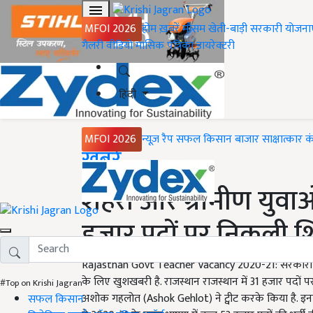
MFOI 2026
होम
ख़बरें
मौसम
खेती-बाड़ी
सरकारी योजना
गैलरी
वीडियो
मासिक पत्रिका
डायरेक्टरी
हिंदी
MFOI 2026
न्यूज़ रैप
सफल किसान
बाजार
साक्षात्कार
क
Home
ख़बरें
शहरी और ग्रामीण युवा
हजार पदों पर निकली शिक
Rajasthan Govt Teacher Vacancy 2020-21: सरकारी शिक्ष
के लिए खुशखबरी है. राजस्थान राजस्थान में 31 हजार पदों पर 
#Top on Krishi Jagran
अशोक गहलोत (Ashok Gehlot) ने ट्वीट करके किया है. इनकी भर
सफल किसान