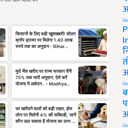
अ
Go
P
I
न
त
अ
Go
ब
प
अ
Go