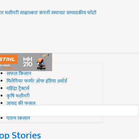
ार
मशीनरी
साक्षात्कार
कंपनी समाचार
सम्पादकीय
फोटो
op on Krishi Jagran
सफल किसान
मिलेनियर फार्मर ऑफ इंडिया अवॉर्ड
महिंद्रा ट्रैक्टर्स
कृषि मशीनरी
जायद की फसल
बिज़नेस आइडियाज
पीएम किसान
op Stories