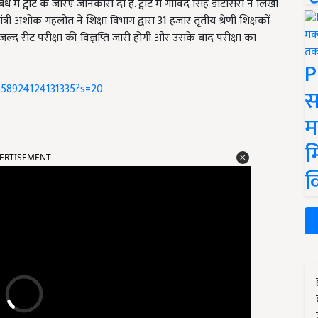
ंध में ट्वीट के जरिए जानकारी दी है. ट्वीट में गोविंद सिंह डोटासरा ने लिखा
ंत्री अशोक गहलोत ने शिक्षा विभाग द्वारा 31 हजार तृतीय श्रेणी शिक्षकों
हुत जल्द रीट परीक्षा की विज्ञप्ति जारी होगी और उसके बाद परीक्षा का
P
358924124131335?s=20
स
म
ERTISEMENT
म
क