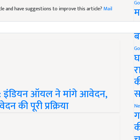
ticle and have suggestions to improve this article?
Mail
Go
म
5
ब
Go
घ
र
क
इंडियन ऑयल ने मांगे आवेदन,
स
न की पूरी प्रक्रिया
Ne
ग
क
च