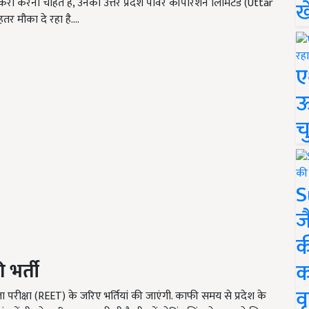
करी करना चाहते हैं, उनको उत्तर प्रदेश पावर कॉर्पोरेशन लिमिटेड (Uttar
ख
 मौका दे रहा है.…
ए
ऊ
च
S
ज
क
क
 भर्ती
वृ
्रता परीक्षा (REET) के जरिए भर्तियां की जाएंगी. काफी समय से प्रदेश के