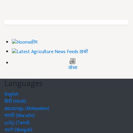
होम
ख़बरें
जॉब्स
Languages
English
हिंदी (Hindi)
മലയാളം (Malayalam)
मराठी (Marathi)
தமிழ் (Tamil)
বাঙালি (Bengali)