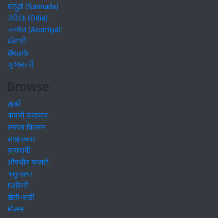
ಕನ್ನಡ (Kannada)
ଓଡିଆ (Odia)
অসমীয়া (Asomiya)
ਪੰਜਾਬੀ
తెలుగు
ગુજરાતી
Browse
खबरें
कंपनी समाचार
सफल किसान
साक्षात्कार
बागवानी
औषधीय फसलें
पशुपालन
मशीनरी
खेती-बाड़ी
मौसम